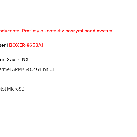
oducenta. Prosimy o kontakt z naszymi handlowcami.
erii
BOXER-8653AI
son Xavier NX
armel ARM® v8.2 64-bit CP
tot MicroSD