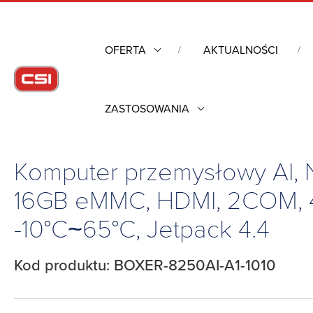
OFERTA
AKTUALNOŚCI
ZASTOSOWANIA
Strona główna
/
Komputery przemysłowe
/
Komputery przemy
10V~24V, -10°C~65°C, Jetpack 4.4
Komputer przemysłowy AI, 
16GB eMMC, HDMI, 2COM, 4
-10°C~65°C, Jetpack 4.4
Kod produktu: BOXER-8250AI-A1-1010