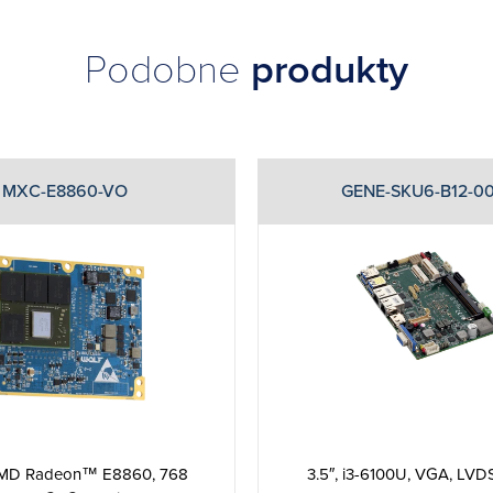
Podobne
produkty
MXC-E8860-VO
GENE-SKU6-B12-0
MD Radeon™ E8860, 768
3.5″, i3-6100U, VGA, LVD