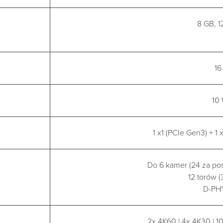
8 GB, 
16
10 
1 x1 (PCIe Gen3) + 1 
Do 6 kamer (24 za po
12 torów (
D-PHY
2x 4K60 | 4x 4K30 | 