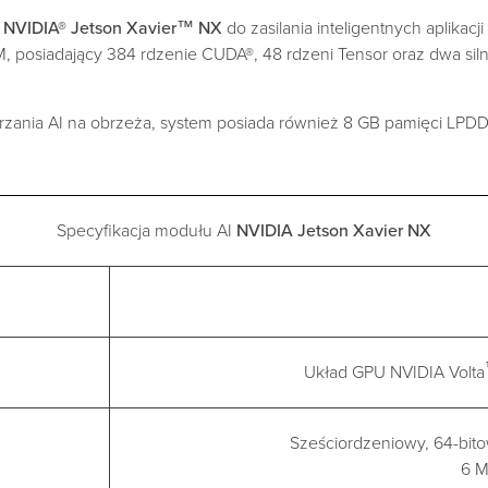
c
NVIDIA® Jetson Xavier™ NX
do zasilania inteligentnych aplikac
 posiadający 384 rdzenie CUDA®, 48 rdzeni Tensor oraz dwa siln
ania AI na obrzeża, system posiada również 8 GB pamięci LPD
Specyfikacja modułu AI
NVIDIA Jetson Xavier NX
Układ GPU NVIDIA Volta
Sześciordzeniowy, 64-bit
6 M