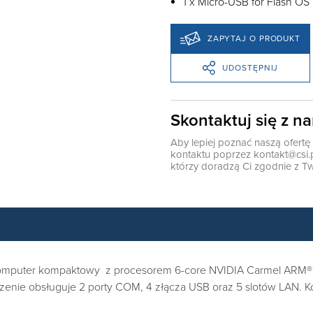
1 x Micro-USB for Flash OS
ZAPYTAJ O PRODUKT
UDOSTĘPNIJ
Skontaktuj się z n
Aby lepiej poznać naszą ofert
kontaktu poprzez
kontakt@csi.
którzy doradzą Ci zgodnie z Tw
omputer kompaktowy z procesorem 6-core NVIDIA Carmel ARM® v
zenie obsługuje 2 porty COM, 4 złącza USB oraz 5 slotów LAN. 