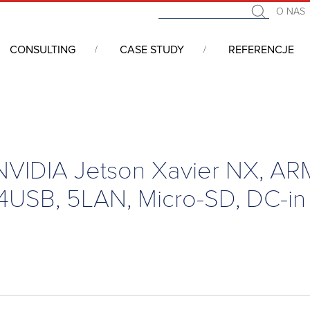
O NAS
CONSULTING
CASE STUDY
REFERENCJE
słowe AI
/
NVIDIA
/
Komputer przemysłowy AI, NVIDIA Jetson Xavier NX,
NVIDIA Jetson Xavier NX, A
USB, 5LAN, Micro-SD, DC-in