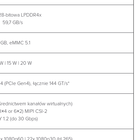
128-bitowa LPDDR4x
59,7 GB/s
 GB, eMMC 5.1
W | 15 W | 20 W
x4 (PCIe Gen4), łącznie 144 GT/s*
średnictwem kanałów wirtualnych)
3×4 or 6×2) MIPI CSI-2
 1.2 (do 30 Gbps)
10x 1080p60 | 22x 1080p30 (H.265)