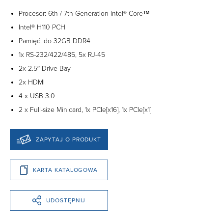
Procesor: 6th / 7th Generation Intel® Core™
Intel® H110 PCH
Pamięć: do 32GB DDR4
1x RS-232/422/485, 5x RJ-45
2x 2.5″ Drive Bay
2x HDMI
4 x USB 3.0
2 x Full-size Minicard, 1x PCIe[x16], 1x PCIe[x1]
ZAPYTAJ O PRODUKT
KARTA KATALOGOWA
UDOSTĘPNIJ