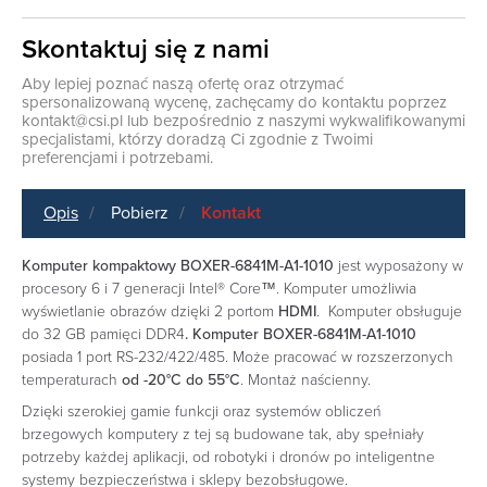
Skontaktuj się z nami
Aby lepiej poznać naszą ofertę oraz otrzymać
spersonalizowaną wycenę, zachęcamy do kontaktu poprzez
kontakt@csi.pl
lub bezpośrednio z naszymi wykwalifikowanymi
specjalistami, którzy doradzą Ci zgodnie z Twoimi
preferencjami i potrzebami.
Opis
Pobierz
Kontakt
Komputer kompaktowy BOXER-6841M-A1-1010
jest wyposażony w
procesory 6 i 7 generacji Intel® Core™. Komputer umożliwia
wyświetlanie obrazów dzięki 2 portom
HDMI
. Komputer obsługuje
do 32 GB pamięci DDR4
.
Komputer BOXER-6841M-A1-1010
posiada 1 port RS-232/422/485. Może pracować w rozszerzonych
temperaturach
od -20°C do 55°C
. Montaż naścienny.
Dzięki szerokiej gamie funkcji oraz systemów obliczeń
brzegowych komputery z tej są budowane tak, aby spełniały
potrzeby każdej aplikacji, od robotyki i dronów po inteligentne
systemy bezpieczeństwa i sklepy bezobsługowe.