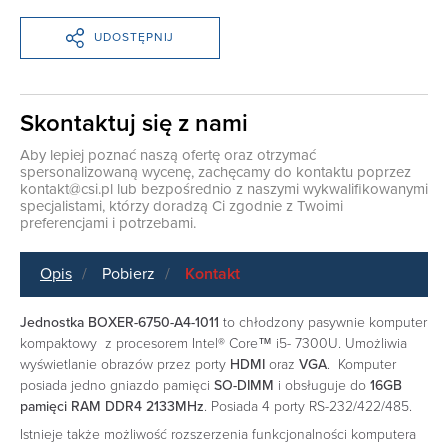
UDOSTĘPNIJ
Skontaktuj się z nami
Aby lepiej poznać naszą ofertę oraz otrzymać
spersonalizowaną wycenę, zachęcamy do kontaktu poprzez
kontakt@csi.pl
lub bezpośrednio z naszymi wykwalifikowanymi
specjalistami, którzy doradzą Ci zgodnie z Twoimi
preferencjami i potrzebami.
Opis
Pobierz
Kontakt
Jednostka BOXER-6750-A4-1011
to chłodzony pasywnie komputer
kompaktowy z procesorem Intel® Core™ i5- 7300U. Umożliwia
wyświetlanie obrazów przez porty
HDMI
oraz
VGA
. Komputer
posiada jedno gniazdo pamięci
SO-DIMM
i obsługuje do
16GB
pamięci RAM DDR4 2133MHz
. Posiada 4 porty RS-232/422/485.
Istnieje także możliwość rozszerzenia funkcjonalności komputera