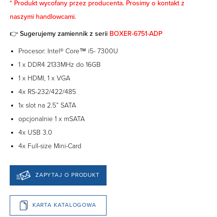
* Produkt wycofany przez producenta. Prosimy o kontakt z
naszymi handlowcami.
👉 Sugerujemy zamiennik z serii
BOXER-6751-ADP
Procesor: Intel® Core™ i5- 7300U
1 x DDR4 2133MHz do 16GB
1 x HDMI, 1 x VGA
4x RS-232/422/485
1x slot na 2.5” SATA
opcjonalnie 1 x mSATA
4x USB 3.0
4x Full-size Mini-Card
ZAPYTAJ O PRODUKT
KARTA KATALOGOWA