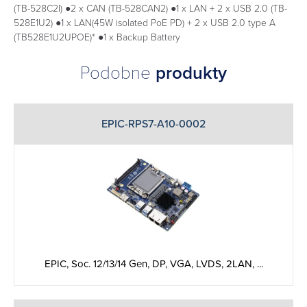
(TB-528C2I) ●2 x CAN (TB-528CAN2) ●1 x LAN + 2 x USB 2.0 (TB-
528E1U2) ●1 x LAN(45W isolated PoE PD) + 2 x USB 2.0 type A
(TB528E1U2UPOE)* ●1 x Backup Battery
Podobne
produkty
EPIC-RPS7-A10-0002
EPIC, Soc. 12/13/14 Gen, ‎DP, VGA, LVDS, 2LAN, ...