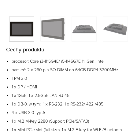
Cechy produktu:
procesor: Core i3-1115G4E/ i5-1145G7E 11. Gen. Intel
pamięć: 2 x 260-pin SO-DIMM do 64GB DDR4 3200MHz
TPM 2.0
1 x DP / HDMI
1 x 1GbE, 1 x 2.5GbE LAN RJ-45
1 x DB-9, w tym: 1 x RS-232, 1 x RS-232/ 422 /485
4 x USB 3.0 typ A
1 x M.2 M-Key 2280 (Support PCIe/SATA3)
1 x Mini-PCIe slot (full size), 1 x M.2 E-key for Wi-Fi/Bluetooth