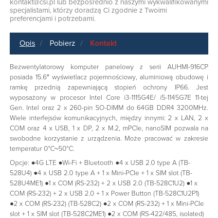
kontakt@csi.pl
lub bezpośrednio z naszymi wykwalifikowanymi
specjalistami, którzy doradzą Ci zgodnie z Twoimi
preferencjami i potrzebami.
Opis
Pobierz
Kontakt
Bezwentylatorowy komputer panelowy z serii AUHMI-916CP
posiada 15.6″ wyświetlacz pojemnościowy, aluminiową obudowę i
ramkę przednią zapewniającą stopień ochrony IP66. Jest
wyposażony w procesor Intel Core i3-1115G4E/ i5-1145G7E 11-tej
Gen. Intel oraz 2 x 260-pin SO-DIMM do 64GB DDR4 3200MHz.
Wiele interfejsów komunikacyjnych, między innymi: 2 x LAN, 2 x
COM oraz 4 x USB, 1 x DP, 2 x M.2, mPCIe, nanoSIM pozwala na
swobodne korzystanie z urządzenia. Może pracować w zakresie
temperatur 0°C~50°C.
Opcje: ●4G LTE ●Wi-Fi + Bluetooth ●4 x USB 2.0 type A (TB-
528U4) ●4 x USB 2.0 type A + 1 x Mini-PCIe + 1 x SIM slot (TB-
528U4ME1) ●1 x COM (RS-232) + 2 x USB 2.0 (TB-528C1U2) ●1 x
COM (RS-232) + 2 x USB 2.0 + 1 x Power Button (TB-528C1U2P1)
●2 x COM (RS-232) (TB-528C2) ●2 x COM (RS-232) + 1 x Mini-PCIe
slot + 1 x SIM slot (TB-528C2ME1) ●2 x COM (RS-422/485, isolated)