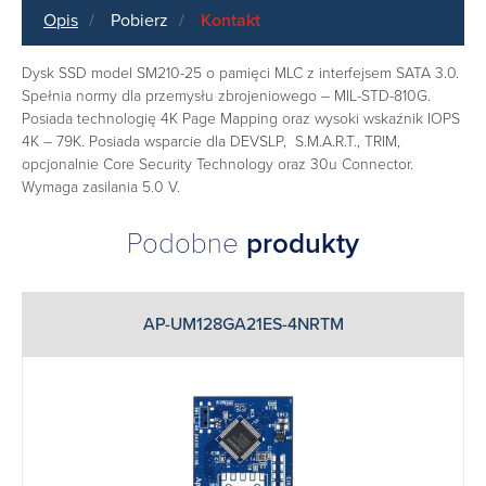
Opis
Pobierz
Kontakt
Dysk SSD model SM210-25 o pamięci MLC z interfejsem SATA 3.0.
Spełnia normy dla przemysłu zbrojeniowego – MIL-STD-810G.
Posiada technologię 4K Page Mapping oraz wysoki wskaźnik IOPS
4K – 79K. Posiada wsparcie dla DEVSLP, S.M.A.R.T., TRIM,
opcjonalnie Core Security Technology oraz 30u Connector.
Wymaga zasilania 5.0 V.
Podobne
produkty
AP-UM128GA21ES-4NRTM