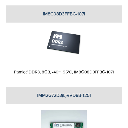
IM8G08D3FFBG-107I
Pamięć DDR3, 8GB, -40~+95°C, IM8G08D3FFBG-107I
IMM2G72D3(L)RVD8B-125I