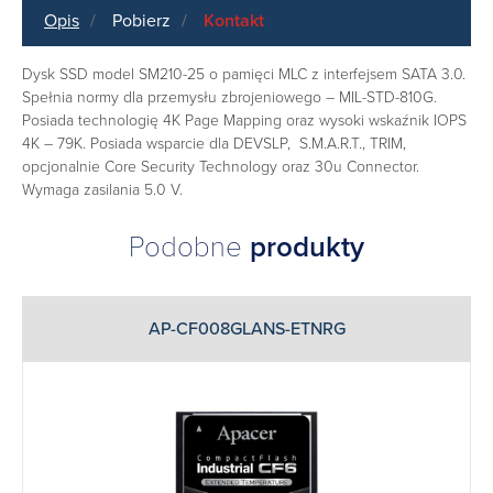
Opis
Pobierz
Kontakt
Dysk SSD model SM210-25 o pamięci MLC z interfejsem SATA 3.0.
Spełnia normy dla przemysłu zbrojeniowego – MIL-STD-810G.
Posiada technologię 4K Page Mapping oraz wysoki wskaźnik IOPS
4K – 79K. Posiada wsparcie dla DEVSLP, S.M.A.R.T., TRIM,
opcjonalnie Core Security Technology oraz 30u Connector.
Wymaga zasilania 5.0 V.
Podobne
produkty
AP-CF008GLANS-ETNRG