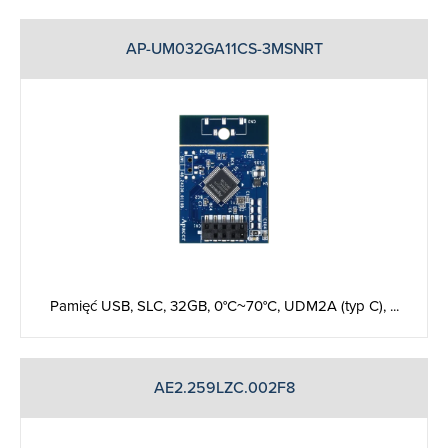
AP-UM032GA11CS-3MSNRT
Pamięć USB, SLC, 32GB, 0°C~70°C, UDM2A (typ C), ...
AE2.259LZC.002F8