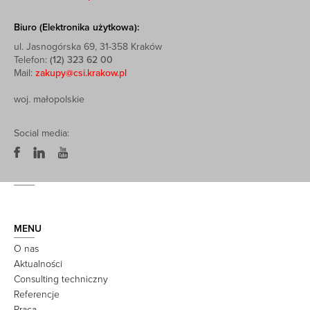
Biuro (Elektronika użytkowa):
ul. Jasnogórska 69, 31-358 Kraków
Telefon:
(12) 323 62 00
Mail:
zakupy@csi.krakow.pl
woj. małopolskie
Social media:
MENU
O nas
Aktualności
Consulting techniczny
Referencje
Praca