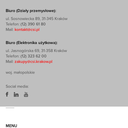
Biuro (Działy przemysłowe):
ul. Sosnowiecka 89, 31-345 Kraków
Telefon:
(12) 390 61 80
Mail:
kontakt@csi.pl
Biuro (Elektronika użytkowa):
ul. Jasnogórska 69, 31-358 Kraków
Telefon:
(12) 323 62 00
Mail:
zakupy@csi.krakow.pl
woj. małopolskie
Social media:
MENU