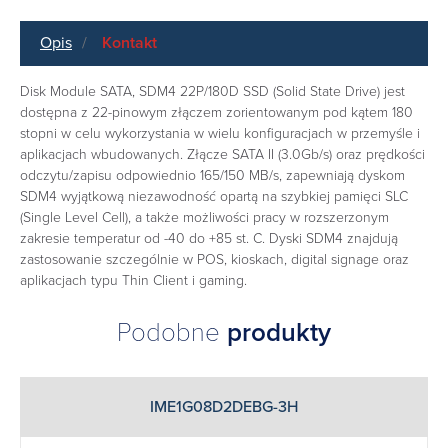
Opis
Kontakt
Disk Module SATA, SDM4 22P/180D SSD (Solid State Drive) jest
dostępna z 22-pinowym złączem zorientowanym pod kątem 180
stopni w celu wykorzystania w wielu konfiguracjach w przemyśle i
aplikacjach wbudowanych. Złącze SATA II (3.0Gb/s) oraz prędkości
odczytu/zapisu odpowiednio 165/150 MB/s, zapewniają dyskom
SDM4 wyjątkową niezawodność opartą na szybkiej pamięci SLC
(Single Level Cell), a także możliwości pracy w rozszerzonym
zakresie temperatur od -40 do +85 st. C. Dyski SDM4 znajdują
zastosowanie szczególnie w POS, kioskach, digital signage oraz
aplikacjach typu Thin Client i gaming.
Podobne
produkty
IME1G08D2DEBG-3H