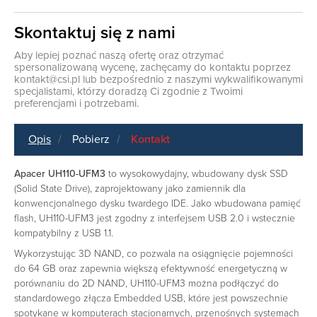
Skontaktuj się z nami
Aby lepiej poznać naszą ofertę oraz otrzymać
spersonalizowaną wycenę, zachęcamy do kontaktu poprzez
kontakt@csi.pl
lub bezpośrednio z naszymi wykwalifikowanymi
specjalistami, którzy doradzą Ci zgodnie z Twoimi
preferencjami i potrzebami.
Opis
Pobierz
Kontakt
Apacer UH110-UFM3
to wysokowydajny, wbudowany dysk SSD
(Solid State Drive), zaprojektowany jako zamiennik dla
konwencjonalnego dysku twardego IDE. Jako wbudowana pamięć
flash, UH110-UFM3 jest zgodny z interfejsem USB 2.0 i wstecznie
kompatybilny z USB 1.1.
Wykorzystując 3D NAND, co pozwala na osiągnięcie pojemności
do 64 GB oraz zapewnia większą efektywność energetyczną w
porównaniu do 2D NAND, UH110-UFM3 można podłączyć do
standardowego złącza Embedded USB, które jest powszechnie
spotykane w komputerach stacjonarnych, przenośnych systemach