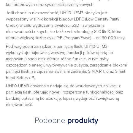
komputerowych oraz systemach przemysłowych.
Jeśli chodzi o niezawodność, UH110-UFM3 nie tylko jest
wyposażony w silnik korekcji błędów LDPC (Low Density Parity
Check) w celu wydłużenia trwałości SSD i zwiększenia
niezawodności danych, ale także w technologię SLC-liteX, która
oferuje większą liczbę cykli P/E (Program/Erase) – do 30 000 razy.
Pod względem zarządzania pamięcią flash, UH110-UFM3
wykorzystuje najnowszą warstwę translacji plików opartą na
mapowaniu stron oraz oferuje różne funkcje, w tym tryby
oszczędzania energii, wyrównywanie zużycia, zarządzanie blokami
pamięci flash, zarządzanie awariami zasilania, S.M.A.R.T. oraz Smart
Read Refresh™.
UH110-UFM3 doskonale nadaje się do wbudowanych aplikacji z
pamięcią flash, oferując nowe i rozszerzone funkcjonalności oraz
bardziej opłacalną konstrukcję, lepszą wydajność i zwiększoną
niezawodność.
Podobne
produkty