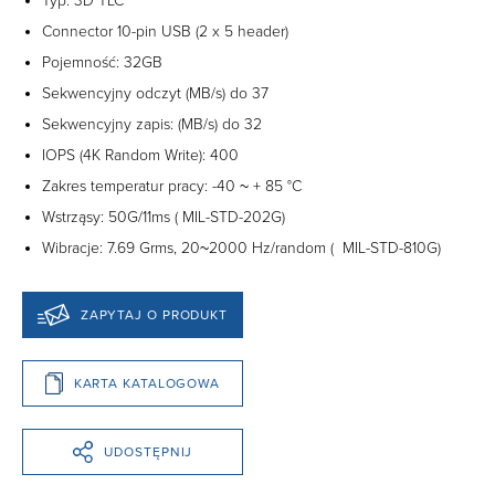
Typ: 3D TLC
Connector 10-pin USB (2 x 5 header)
Pojemność: 32GB
Sekwencyjny odczyt (MB/s) do 37
Sekwencyjny zapis: (MB/s) do 32
IOPS (4K Random Write): 400
Zakres temperatur pracy: -40 ~ + 85 °C
Wstrząsy: 50G/11ms ( MIL-STD-202G)
Wibracje: 7.69 Grms, 20~2000 Hz/random ( MIL-STD-810G)
ZAPYTAJ O PRODUKT
KARTA KATALOGOWA
UDOSTĘPNIJ