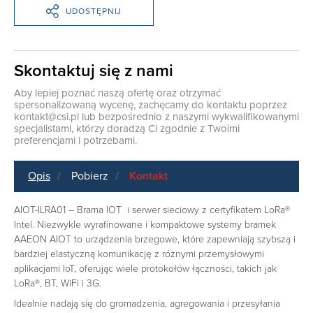
UDOSTĘPNIJ
Skontaktuj się z nami
Aby lepiej poznać naszą ofertę oraz otrzymać
spersonalizowaną wycenę, zachęcamy do kontaktu poprzez
kontakt@csi.pl
lub bezpośrednio z naszymi wykwalifikowanymi
specjalistami, którzy doradzą Ci zgodnie z Twoimi
preferencjami i potrzebami.
Opis
Pobierz
Kontakt
AIOT-ILRA01 – Brama IOT i serwer sieciowy z certyfikatem LoRa®
Intel. Niezwykle wyrafinowane i kompaktowe systemy bramek
AAEON AIOT to urządzenia brzegowe, które zapewniają szybszą i
bardziej elastyczną komunikację z różnymi przemysłowymi
aplikacjami IoT, oferując wiele protokołów łączności, takich jak
LoRa®, BT, WiFi i 3G.
Idealnie nadają się do gromadzenia, agregowania i przesyłania