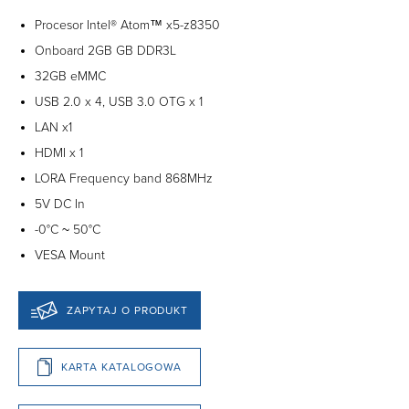
Procesor Intel® Atom™ x5-z8350
Onboard 2GB GB DDR3L
32GB eMMC
USB 2.0 x 4, USB 3.0 OTG x 1
LAN x1
HDMI x 1
LORA Frequency band 868MHz
5V DC In
-0°C ~ 50°C
VESA Mount
ZAPYTAJ O PRODUKT
KARTA KATALOGOWA