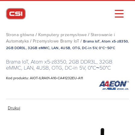
Strona główna
/
Komputery przemysłowe
/
Sterowanie i
Automatyka
/
Przemysłowe Bramy IoT
/
Brama IoT, Atom x5-z8350,
2GB DDR3L, 32GB eMMC, LAN, 4USB, OTG, DC-in 5V, 0°C~50°C
Brama IoT, Atom x5-z8350, 2GB DDR3L, 32GB
eMMC, LAN, 4USB, OTG, DC-in 5V, 0°C~50°C
Kod produktu: AIOT-ILRA01-A10-CA41232EU-A11
Drukuj