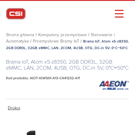
Strona główna
/
Komputery przemysłowe
/
Sterowanie i
Automatyka
/
Przemysłowe Bramy IoT
/
Brama IoT, Atom x5-z8350,
2GB DDR3L, 32GB eMMC, LAN, 2COM, 4USB, OTG, DC-in 5V, 0°C~50°C
Brama IoT, Atom x5-z8350, 2GB DDR3L, 32GB
eMMC, LAN, 2COM, 4USB, OTG, DC-in 5V, 0°C~50°C
Kod produktu: AIOT-IGWS01-A13-CA41232-A11
Drukuj