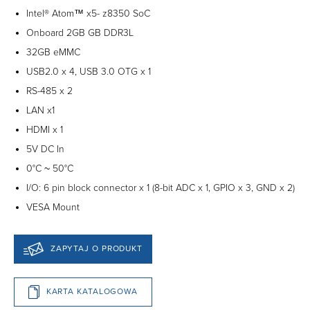
Intel® Atom™ x5- z8350 SoC
Onboard 2GB GB DDR3L
32GB eMMC
USB2.0 x 4, USB 3.0 OTG x 1
RS-485 x 2
LAN x1
HDMI x 1
5V DC In
0°C ~ 50°C
I/O: 6 pin block connector x 1 (8-bit ADC x 1, GPIO x 3, GND x 2)
VESA Mount
ZAPYTAJ O PRODUKT
KARTA KATALOGOWA