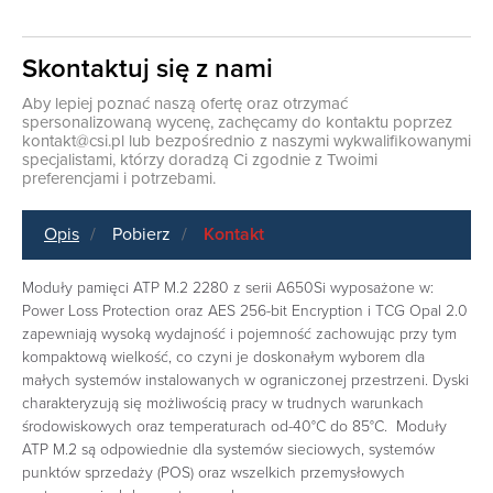
Skontaktuj się z nami
Aby lepiej poznać naszą ofertę oraz otrzymać
spersonalizowaną wycenę, zachęcamy do kontaktu poprzez
kontakt@csi.pl
lub bezpośrednio z naszymi wykwalifikowanymi
specjalistami, którzy doradzą Ci zgodnie z Twoimi
preferencjami i potrzebami.
Opis
Pobierz
Kontakt
Moduły pamięci ATP M.2 2280 z serii A650Si wyposażone w:
Power Loss Protection oraz AES 256-bit Encryption i TCG Opal 2.0
zapewniają wysoką wydajność i pojemność zachowując przy tym
kompaktową wielkość, co czyni je doskonałym wyborem dla
małych systemów instalowanych w ograniczonej przestrzeni. Dyski
charakteryzują się możliwością pracy w trudnych warunkach
środowiskowych oraz temperaturach od-40°C do 85°C. Moduły
ATP M.2 są odpowiednie dla systemów sieciowych, systemów
punktów sprzedaży (POS) oraz wszelkich przemysłowych