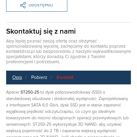
UDOSTĘPNIJ
Skontaktuj się z nami
Aby lepiej poznać naszą ofertę oraz otrzymać
spersonalizowaną wycenę, zachęcamy do kontaktu poprzez
kontakt@csi.pl
lub bezpośrednio z naszymi wykwalifikowanymi
specjalistami, którzy doradzą Ci zgodnie z Twoimi
preferencjami i potrzebami.
Opis
Pobierz
Kontakt
Apacer
ST250-25
to dysk półprzewodnikowy (SSD) o
standardowej obudowie i doskonałej wydajności. Zaprojektowany
z interfejsem SATA 6,0 Gb/s, dysk SSD jest w stanie zapewnić
wyjątkową prędkość odczytu/zapisu, co czyni go idealnym
towarzyszem do mocno obciążonych operacji przemysłowych lub
serwerowych. ST250-25 wykorzystuje 3D NAND, aby uzyskać
większą pojemność do 2 TB i zapewnia większą wydajność