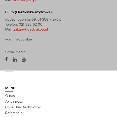
Mail:
kontakt@csi.pl
Biuro (Elektronika użytkowa):
ul. Jasnogórska 69, 31-358 Kraków
Telefon:
(12) 323 62 00
Mail:
zakupy@csi.krakow.pl
woj. małopolskie
Social media:
MENU
O nas
Aktualności
Consulting techniczny
Referencje