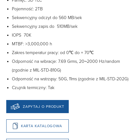
Pamięć: 3D TLC
Pojemność: 2TB
Sekwencyjny odczyt do 560 MB/sek
Sekwencyjny zapis do 510MB/sek
IOPS 70K
MTBF: >3,000,000 h
Zakres temperatur pracy: od 0℃ do + 70℃
Odporność na wibracje: 7.69 Grms, 20~2000 Hz/random
(zgodnie z MIL-STD-810G)
Odporność na wstrząsy: 50G, 11ms (zgodnie z MIL-STD-202G)
Czujnik termiczny: Tak
ZAPYTAJ O PRODUKT
KARTA KATALOGOWA