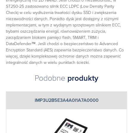
energetyczną niż 2D NAND. Jeśli chodzi o niezawodność, w
ST250-25 zastosowano silnik ECC LDPC (Low Density Parity
Check) w celu wydłużenia trwałości dysku SSD i zwiększenia
niezawodności danych. Ponadto dysk jest dostępny z różnymi
implementacjami, w tym z wydajnym sprzętowym silnikiem ECC,
trybami oszczędzania energii, równoważeniem zużycia,
zarządzaniem blokami pamięci flash, SMART, TRIM i
DataDefender™. Jeśli chodzi o bezpieczeństwo to Advanced
Encryption Standard (AES) zapewnia bezpieczeństwo danych. Co
więcej, dzięki kompleksowej ochronie danych można zapewnić
integralność danych w wielu punktach ścieżki.
Podobne
produkty
IMP3U2B5E3A4A0I1A7A0000