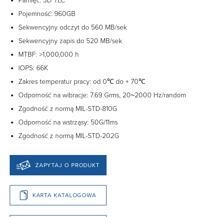
Pamięć: 3D TLC
Pojemność: 960GB
Sekwencyjny odczyt do 560 MB/sek
Sekwencyjny zapis do 520 MB/sek
MTBF: >1,000,000 h
IOPS: 66K
Zakres temperatur pracy: od 0℃ do + 70℃
Odporność na wibracje: 7.69 Grms, 20~2000 Hz/random
Zgodność z normą MIL-STD-810G
Odporność na wstrząsy: 50G/11ms
Zgodność z normą MIL-STD-202G
ZAPYTAJ O PRODUKT
KARTA KATALOGOWA