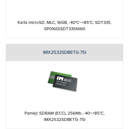
Karta microSD, MLC, 16GB, -40°C~+85°C, SDT335,
SP016GISDT335NW0
IMX2532SDBETG-75I
Pamięć SDRAM (ECC), 256Mb, -40~+85°C,
IMX2532SDBETG-75I