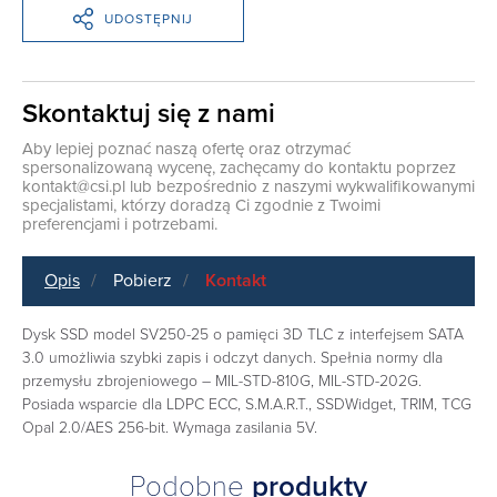
UDOSTĘPNIJ
Skontaktuj się z nami
Aby lepiej poznać naszą ofertę oraz otrzymać
spersonalizowaną wycenę, zachęcamy do kontaktu poprzez
kontakt@csi.pl
lub bezpośrednio z naszymi wykwalifikowanymi
specjalistami, którzy doradzą Ci zgodnie z Twoimi
preferencjami i potrzebami.
Opis
Pobierz
Kontakt
Dysk SSD model SV250-25 o pamięci 3D TLC z interfejsem SATA
3.0 umożliwia szybki zapis i odczyt danych. Spełnia normy dla
przemysłu zbrojeniowego – MIL-STD-810G, MIL-STD-202G.
Posiada wsparcie dla LDPC ECC, S.M.A.R.T., SSDWidget, TRIM, TCG
Opal 2.0/AES 256-bit. Wymaga zasilania 5V.
Podobne
produkty