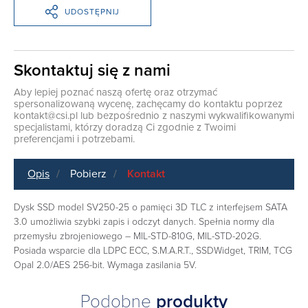
UDOSTĘPNIJ
Skontaktuj się z nami
Aby lepiej poznać naszą ofertę oraz otrzymać
spersonalizowaną wycenę, zachęcamy do kontaktu poprzez
kontakt@csi.pl
lub bezpośrednio z naszymi wykwalifikowanymi
specjalistami, którzy doradzą Ci zgodnie z Twoimi
preferencjami i potrzebami.
Opis
Pobierz
Kontakt
Dysk SSD model SV250-25 o pamięci 3D TLC z interfejsem SATA
3.0 umożliwia szybki zapis i odczyt danych. Spełnia normy dla
przemysłu zbrojeniowego – MIL-STD-810G, MIL-STD-202G.
Posiada wsparcie dla LDPC ECC, S.M.A.R.T., SSDWidget, TRIM, TCG
Opal 2.0/AES 256-bit. Wymaga zasilania 5V.
Podobne
produkty