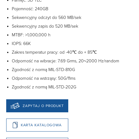
Pamięć: 3D TLC
Pojemność: 240GB
Sekwencyjny odczyt do 560 MB/sek
Sekwencyjny zapis do 520 MB/sek
MTBF: >1,000,000 h
IOPS: 66K
Zakres temperatur pracy: od -40℃ do + 85℃
Odporność na wibracje: 7.69 Grms, 20~2000 Hz/random
Zgodność z normą MIL-STD-810G
Odporność na wstrząsy: 50G/11ms
Zgodność z normą MIL-STD-202G
ZAPYTAJ O PRODUKT
KARTA KATALOGOWA