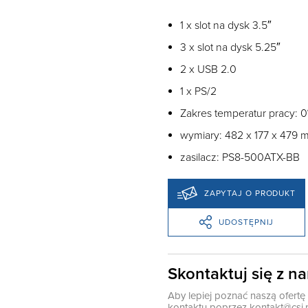
1 x slot na dysk 3.5″
3 x slot na dysk 5.25″
2 x USB 2.0
1 x PS/2
Zakres temperatur pracy: 
wymiary: 482 x 177 x 479
zasilacz: PS8-500ATX-BB
ZAPYTAJ O PRODUKT
UDOSTĘPNIJ
Skontaktuj się z n
Aby lepiej poznać naszą ofert
kontaktu poprzez
kontakt@csi.