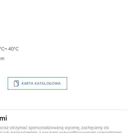
0°C~ 40°C
 mm
KARTA KATALOGOWA
ami
ę oraz otrzymać spersonalizowaną wycenę, zachęcamy do
pl
lub bezpośrednio z naszymi wykwalifikowanymi specjalistami,