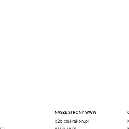
NASZE STRONY WWW
b2b.csi.krakow.pl
ści
easyuse.pl