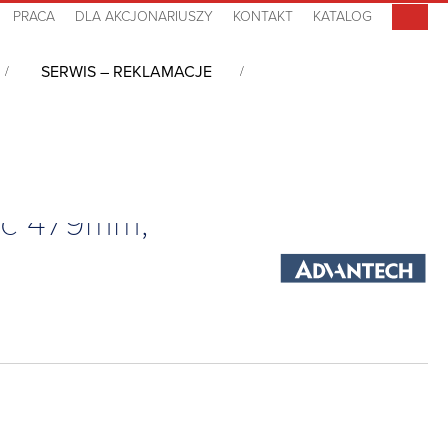
PRACA
DLA AKCJONARIUSZY
KONTAKT
KATALOG
SERWIS – REKLAMACJE
 rack 19”, wysokość 4U, głębokość 479mm, ATX, czarna, zasilacz 500W
ść 479mm,