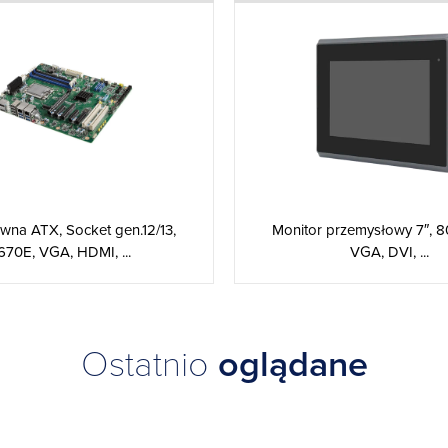
ówna ATX, Socket gen.12/13,
Monitor przemysłowy 7″, 8
70E, VGA, HDMI, ...
VGA, DVI, ...
Ostatnio
oglądane