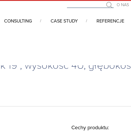
O NAS
CONSULTING
CASE STUDY
REFERENCJE
łowe RACK/Desktop
/
Obudowy Rack/Desktop
/
Obudowa komputerowa
 19”, wysokość 4U, głęboko
Cechy produktu: