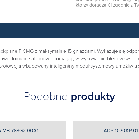
którzy doradzą Ci zgodnie z Tw
ckplane PICMG z maksymalnie 15 gniazdami. Wykazuje się odporn
we powiadomienie alarmowe pomagają w wykrywaniu błędów system
obrotowej a wbudowany inteligentny moduł systemowy umożliwia s
Podobne
produkty
AIMB-788G2-00A1
ADP-1070AP-01