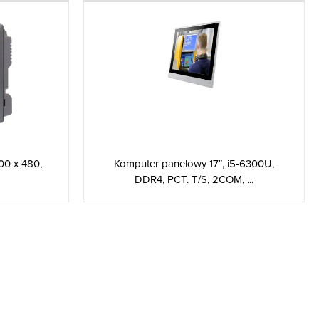
00 x 480,
Komputer panelowy 17″, i5-6300U,
DDR4, PCT. T/S, 2COM, ...