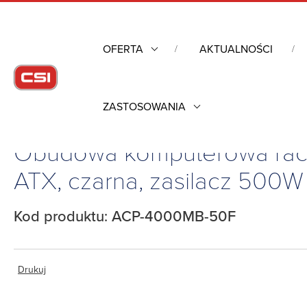
OFERTA
AKTUALNOŚCI
ZASTOSOWANIA
Strona główna
/
Komputery przemysłowe
/
Obudowy przemys
Obudowa komputerowa rack
ATX, czarna, zasilacz 500W
Kod produktu: ACP-4000MB-50F
Drukuj