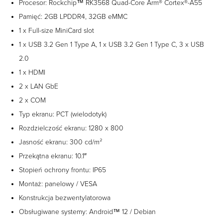
Procesor: Rockchip™ RK3568 Quad-Core Arm® Cortex®-A55
Pamięć: 2GB LPDDR4, 32GB eMMC
1 x Full-size MiniCard slot
1 x USB 3.2 Gen 1 Type A, 1 x USB 3.2 Gen 1 Type C, 3 x USB
2.0
1 x HDMI
2 x LAN GbE
2 x COM
Typ ekranu: PCT (wielodotyk)
Rozdzielczość ekranu: 1280 x 800
Jasność ekranu: 300 cd/m²
Przekątna ekranu: 10.1″
Stopień ochrony frontu: IP65
Montaż: panelowy / VESA
Konstrukcja bezwentylatorowa
Obsługiwane systemy: Android™ 12 / Debian