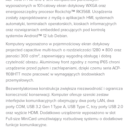
wyposażonych w 10.1-calowy ekran dotykowy WXGA oraz
energooszczędny procesor Rockchip™ RK3568. Urządzenia
zostały zaprojektowane z myślą o aplikacjach HMI, systemach
automatyki, terminalach operatorskich, kioskach informacyjnych
oraz rozwiązaniach embedded pracujących pod kontrolą
systemów Android™ 12 lub Debian.
Komputery wyposażono w pojemnościowy ekran dotykowy
projected capacitive multi-touch o rozdzielczości 1280 × 800 oraz
jasności 300 cd/m², zapewniający wygodną obsługę i dobrą
czytelność obrazu. Aluminiowy front zgodny z normą IP65 chroni
urządzenie przed pyłem i zachlapaniami, dzięki czemu seria ACP-
1108HTT może pracować w wymagających środowiskach
przemysłowych.
Bezwentylatorowa konstrukcja zwiększa niezawodność i ogranicza
konieczność konserwacji. Komputer oferuje szeroki zestaw
interfejsów komunikacyjnych obejmujący dwa porty LAN, dwa
porty COM, USB 3.2 Gen 1 Type A, USB Type C, trzy porty USB 2.0
oraz wyjście HDMI. Dodatkowo urządzenie wyposażono w slot
Full-size MiniCard umożliwiający rozbudowę systemu o dodatkowe
funkcje komunikacyjne.