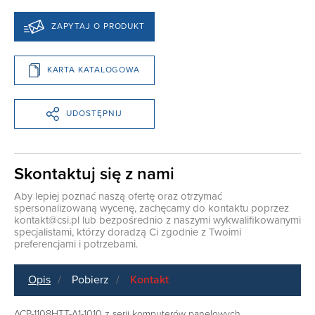
ZAPYTAJ O PRODUKT
KARTA KATALOGOWA
UDOSTĘPNIJ
Skontaktuj się z nami
Aby lepiej poznać naszą ofertę oraz otrzymać
spersonalizowaną wycenę, zachęcamy do kontaktu poprzez
kontakt@csi.pl
lub bezpośrednio z naszymi wykwalifikowanymi
specjalistami, którzy doradzą Ci zgodnie z Twoimi
preferencjami i potrzebami.
Opis
Pobierz
Kontakt
ACP-1108HTT-A1-1010 z serii komputerów panelowych