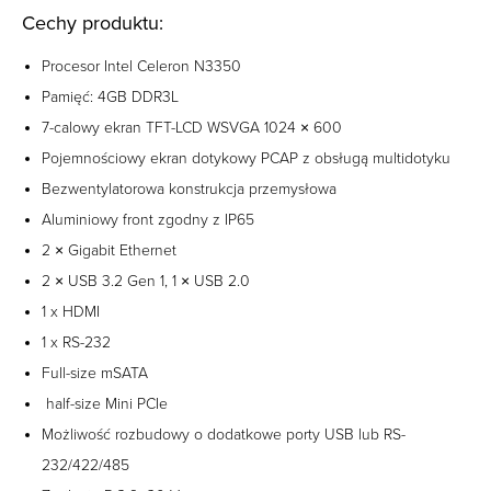
Cechy produktu:
Procesor Intel Celeron N3350
Pamięć: 4GB DDR3L
7-calowy ekran TFT-LCD WSVGA 1024 × 600
Pojemnościowy ekran dotykowy PCAP z obsługą multidotyku
Bezwentylatorowa konstrukcja przemysłowa
Aluminiowy front zgodny z IP65
2 × Gigabit Ethernet
2 × USB 3.2 Gen 1, 1 × USB 2.0
1 x HDMI
1 x RS-232
Full-size mSATA
half-size Mini PCIe
Możliwość rozbudowy o dodatkowe porty USB lub RS-
232/422/485