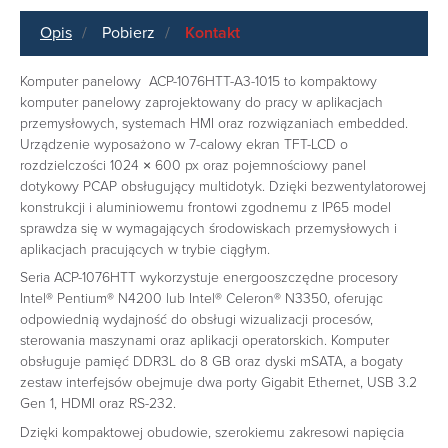
Opis
Pobierz
Kontakt
Komputer panelowy ACP-1076HTT-A3-1015
to kompaktowy
komputer panelowy zaprojektowany do pracy w aplikacjach
przemysłowych, systemach HMI oraz rozwiązaniach embedded.
Urządzenie wyposażono w 7-calowy ekran TFT-LCD o
rozdzielczości 1024 × 600 px oraz pojemnościowy panel
dotykowy PCAP obsługujący multidotyk. Dzięki bezwentylatorowej
konstrukcji i aluminiowemu frontowi zgodnemu z IP65 model
sprawdza się w wymagających środowiskach przemysłowych i
aplikacjach pracujących w trybie ciągłym.
Seria ACP-1076HTT wykorzystuje energooszczędne procesory
Intel® Pentium® N4200 lub Intel® Celeron® N3350, oferując
odpowiednią wydajność do obsługi wizualizacji procesów,
sterowania maszynami oraz aplikacji operatorskich. Komputer
obsługuje pamięć DDR3L do 8 GB oraz dyski mSATA, a bogaty
zestaw interfejsów obejmuje dwa porty Gigabit Ethernet, USB 3.2
Gen 1, HDMI oraz RS-232.
Dzięki kompaktowej obudowie, szerokiemu zakresowi napięcia