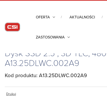
OFERTA
AKTUALNOŚCI
ZASTOSOWANIA
Strona główna
/
Industrial Flash
/
Dyski SSD
/
Dyski SSD SAT
Dysk SSD 2.5”, 3D TLC, 48
A13.25DLWC.002A9
Kod produktu: A13.25DLWC.002A9
Drukuj