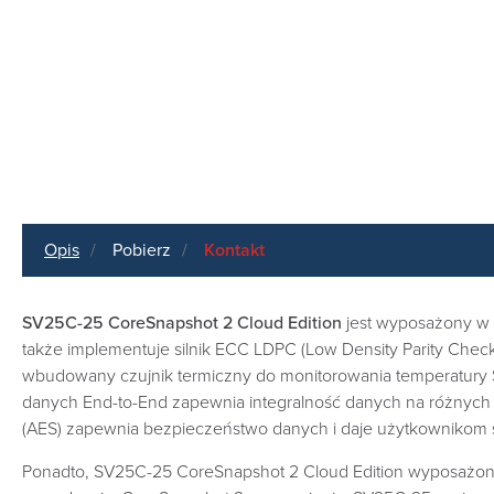
Opis
Pobierz
Kontakt
SV25C-25 CoreSnapshot 2 Cloud Edition
jest wyposażony w 
także implementuje silnik ECC LDPC (Low Density Parity Che
wbudowany czujnik termiczny do monitorowania temperatury S
danych End-to-End zapewnia integralność danych na różnych
(AES) zapewnia bezpieczeństwo danych i daje użytkownikom sp
Ponadto, SV25C-25 CoreSnapshot 2 Cloud Edition wyposażony j