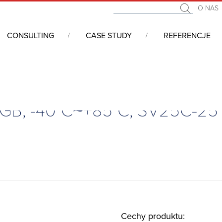
O NAS
CONSULTING
CASE STUDY
REFERENCJE
A
/
Dysk SSD 2.5”, 3D TLC, 480GB, -40°C~+85°C, SV25C-25 CS, A13.25DLWC.0
0GB, -40°C~+85°C, SV25C-25
Cechy produktu: