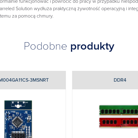
malnie funkcjonować i powrócić do pracy w przypadku niespodzi
rreled Solution wydłuża praktyczną żywotność operacyjną i inte
ystemu za pomocą chmury.
Podobne
produkty
M004GA11CS-3MSNRT
DDR4