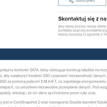
UDOSTĘPNIJ
Skontaktuj się z n
Aby lepiej poznać naszą ofert
kontaktu poprzez
kontakt@csi.
którzy doradzą Ci zgodnie z Tw
potężny kontroler SATA, który obsługuje korekcję błędów na mo
ck), aby zwiększyć trwałość SSD i poprawić niezawodność danyc
SD za pomocą poleceń S.M.A.R.T, co zapobiega przegrzewaniu si
 etapach, co umożliwia niezawodne przesyłanie danych. Pod w
okój, wiedząc, że ich dane są chronione przez cały czas.
est w CoreSnapshot 2 oraz rozwiązanie Double-barreled Solution