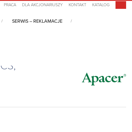
PRACA
DLA AKCJONARIUSZY
KONTAKT
KATALOG
SERWIS – REKLAMACJE
02A9
 CS,