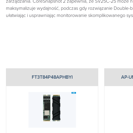
zarządzania. CoreSnapshot 2 zapewnia, że SV25C-25 może nor
maksymalizuje wydajność, podczas gdy rozwiązanie Double-ba
ułatwiając i usprawniając monitorowanie skomplikowanego s
FT3T84P48APHBYI
AP-U