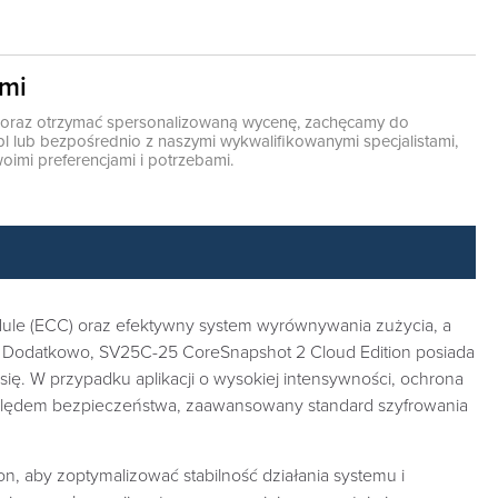
ami
ę oraz otrzymać spersonalizowaną wycenę, zachęcamy do
pl
lub bezpośrednio z naszymi wykwalifikowanymi specjalistami,
oimi preferencjami i potrzebami.
dule (ECC) oraz efektywny system wyrównywania zużycia, a
h. Dodatkowo, SV25C-25 CoreSnapshot 2 Cloud Edition posiada
ę. W przypadku aplikacji o wysokiej intensywności, ochrona
zględem bezpieczeństwa, zaawansowany standard szyfrowania
, aby zoptymalizować stabilność działania systemu i