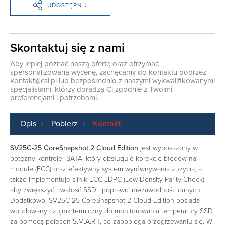
UDOSTĘPNIJ
Skontaktuj się z nami
Aby lepiej poznać naszą ofertę oraz otrzymać
spersonalizowaną wycenę, zachęcamy do kontaktu poprzez
kontakt@csi.pl
lub bezpośrednio z naszymi wykwalifikowanymi
specjalistami, którzy doradzą Ci zgodnie z Twoimi
preferencjami i potrzebami.
Opis
Pobierz
Kontakt
SV25C-25 CoreSnapshot 2 Cloud Edition
jest wyposażony w
potężny kontroler SATA, który obsługuje korekcję błędów na
module (ECC) oraz efektywny system wyrównywania zużycia, a
także implementuje silnik ECC LDPC (Low Density Parity Check),
aby zwiększyć trwałość SSD i poprawić niezawodność danych.
Dodatkowo, SV25C-25 CoreSnapshot 2 Cloud Edition posiada
wbudowany czujnik termiczny do monitorowania temperatury SSD
za pomocą poleceń S.M.A.R.T, co zapobiega przegrzewaniu się. W