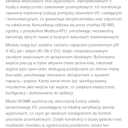
kanałów wejściowych i/lub wyjściowych, zaprojektowanych z
myślą o elastyczności zastosowań przemysłowych. Ich konstrukcja
zapewnia trójstronną izolację pomiędzy obwodami I/O, zasilającymi
i komunikacyjnymi, co gwarantuje bezpieczeństwo oraz odporność
na zakłócenia. Komunikacja odbywa się przez interfejs RS-485,
zgodny z protokołem Modbus-RTU, umożliwiając niezawodną
transmisję danych nawet w trudnych warunkach środowiskowych.
Moduły mogą być zasilane zarówno napięciem przemiennym (24
V AC), jak i stałym (10–36 V DC), dzięki niespolaryzowanym
zaciskom wejściowym ze sprzężeniem diodowym. Buforowane
wejścia pracują w trybie aktywne-niskie (active-low), natomiast
wyjścia typu open-drain obsługują przełączanie po stronie niskiej
(low-side), umożliwiając sterowanie obciążeniami o wysokim
napięciu i prądzie. Każdy kanał może być skonfigurowany
niezależnie jako wejście lub wyjście, co zwiększa elastyczność
konfiguracji i dostosowania do aplikacji.
Model 903MB wyróżnia się obecnością funkcji układu
tandemowego I/O, pozwalającej na lokalną weryfikację stanów
wyjściowych, co czyni go idealnym rozwiązaniem do kontroli
procesów przemysłowych. Dzięki konstrukcji o dużej gęstości oraz
możliwości montażu w ograniczonej przestrzeni, moduł ten