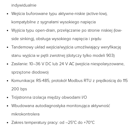
indywidualnie
Wejścia buforowane typu aktywne-niskie (active-low),
kompatybilne z sygnałami wysokiego napięcia
Wyjścia typu open-drain, przełączanie po stronie niskiej (low-
side sinking), obsługa wysokiego napięcia i prądu
Tandemowy układ wejścia/wyjścia umożliwiający weryfikację
stanu wyjścia w pętli zwrotnej (dotyczy tylko modeli 903)
Zasilanie: 10–36 V DC lub 24 V AC (wejścia niespolaryzowane,
sprzężone diodowo)
Komunikacja: RS-485, protokół Modbus RTU z prędkością do 115
200 bps
Trójstronna izolacja między obwodami I/O
Wbudowana autodiagnostyka monitorująca aktywność
mikrokontrolera
Zakres temperatury pracy: od –25°C do +70°C