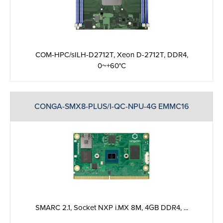
COM-HPC/sILH-D2712T, Xeon D-2712T, DDR4,
0~+60°C
CONGA-SMX8-PLUS/I-QC-NPU-4G EMMC16
SMARC 2.1, Socket NXP i.MX 8M, 4GB DDR4, ...