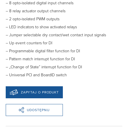
– 8 opto-isolated digital input channels
– 8 relay actuator output channels
– 2 opto-isolated PWM outputs
– LED indicators to show activated relays
– Jumper selectable dry contact/wet contact input signals
– Up event counters for DI
– Programmable digital filter function for DI
– Pattern match interrupt function for DI
– „Change of State” interrupt function for DI
– Universal PCI and BoardID switch
ZAPYTAJ O PRODUKT
UDOSTĘPNIJ