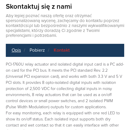
Skontaktuj się z nami
Aby lepiej poznać naszą ofertę oraz otrzymać
spersonalizowaną wycenę, zachęcamy do kontaktu poprzez
kontakt@csi.pl
lub bezpośrednio z naszymi wykwalifikowanymi
specjalistami, którzy doradzą Ci zgodnie z Twoimi
preferencjami i potrzebami.
Opis
Pobierz
Kontakt
PCI-1760U relay actuator and isolated digital input card is a PC add-
on card for the PCI bus. It meets the PCI standard Rev. 2.2
(Universal PCI expansion card), and works with both 3.3 V and 5 V
PCI slots. It provides 8 opto-isolated digital inputs with isolation
protection of 2,500 VDC for collecting digital inputs in noisy
environments, 8 relay actuators that can be used as a on/off
control devices or small power switches, and 2 isolated PWM
(Pulse Width Modulation) outputs for custom applications.
For easy monitoring, each relay is equipped with one red LED to
show its on/off status. Each isolated input supports both dry
contact and wet contact so that it can easily interface with other