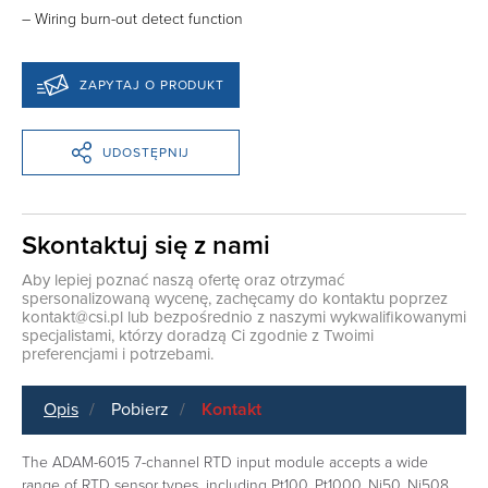
– Wiring burn-out detect function
ZAPYTAJ O PRODUKT
UDOSTĘPNIJ
Skontaktuj się z nami
Aby lepiej poznać naszą ofertę oraz otrzymać
spersonalizowaną wycenę, zachęcamy do kontaktu poprzez
kontakt@csi.pl
lub bezpośrednio z naszymi wykwalifikowanymi
specjalistami, którzy doradzą Ci zgodnie z Twoimi
preferencjami i potrzebami.
Opis
Pobierz
Kontakt
The ADAM-6015 7-channel RTD input module accepts a wide
range of RTD sensor types, including Pt100, Pt1000, Ni50, Ni508,