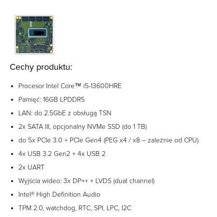
Cechy produktu:
Procesor Intel Core™ i5-13600HRE
Pamięć: 16GB LPDDR5
LAN: do 2.5GbE z obsługą TSN
2x SATA III, opcjonalny NVMe SSD (do 1 TB)
do 5x PCIe 3.0 + PCIe Gen4 (PEG x4 / x8 – zależnie od CPU)
4x USB 3.2 Gen2 + 4x USB 2
2x UART
Wyjścia wideo: 3x DP++ + LVDS (dual channel)
Intel® High Definition Audio
TPM 2.0, watchdog, RTC, SPI, LPC, I2C