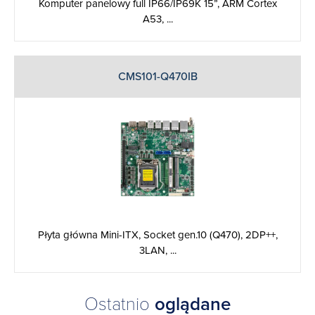
Komputer panelowy full IP66/IP69K 15”, ARM Cortex
A53, ...
CMS101-Q470IB
Płyta główna Mini-ITX, Socket gen.10 (Q470), 2DP++,
3LAN, ...
Ostatnio
oglądane