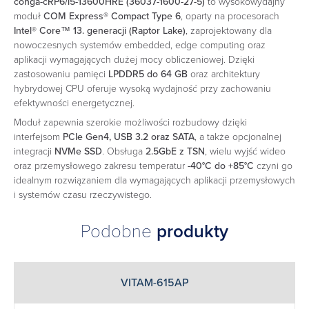
conga-cRP6/i5-13600HRE (36037-1600-27-5)
to wysokowydajny
moduł
COM Express® Compact Type 6
, oparty na procesorach
Intel® Core™ 13. generacji (Raptor Lake)
, zaprojektowany dla
nowoczesnych systemów embedded, edge computing oraz
aplikacji wymagających dużej mocy obliczeniowej. Dzięki
zastosowaniu pamięci
LPDDR5 do 64 GB
oraz architektury
hybrydowej CPU oferuje wysoką wydajność przy zachowaniu
efektywności energetycznej.
Moduł zapewnia szerokie możliwości rozbudowy dzięki
interfejsom
PCIe Gen4, USB 3.2 oraz SATA
, a także opcjonalnej
integracji
NVMe SSD
. Obsługa
2.5GbE z TSN
, wielu wyjść wideo
oraz przemysłowego zakresu temperatur
-40°C do +85°C
czyni go
idealnym rozwiązaniem dla wymagających aplikacji przemysłowych
i systemów czasu rzeczywistego.
Podobne
produkty
VITAM-615AP