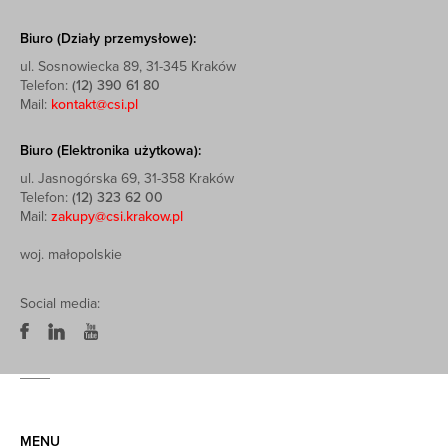
Biuro (Działy przemysłowe):
ul. Sosnowiecka 89, 31-345 Kraków
Telefon:
(12) 390 61 80
Mail:
kontakt@csi.pl
Biuro (Elektronika użytkowa):
ul. Jasnogórska 69, 31-358 Kraków
Telefon:
(12) 323 62 00
Mail:
zakupy@csi.krakow.pl
woj. małopolskie
Social media:
MENU