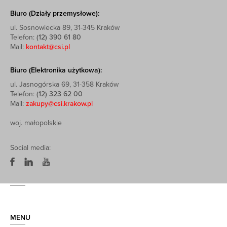
Biuro (Działy przemysłowe):
ul. Sosnowiecka 89, 31-345 Kraków
Telefon:
(12) 390 61 80
Mail:
kontakt@csi.pl
Biuro (Elektronika użytkowa):
ul. Jasnogórska 69, 31-358 Kraków
Telefon:
(12) 323 62 00
Mail:
zakupy@csi.krakow.pl
woj. małopolskie
Social media:
MENU