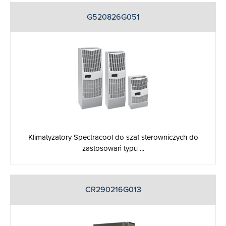
G520826G051
Klimatyzatory Spectracool do szaf sterowniczych do
zastosowań typu ...
CR290216G013