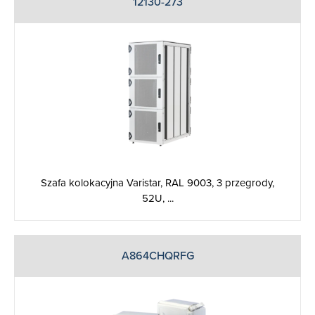
12130-273
Szafa kolokacyjna Varistar, RAL 9003, 3 przegrody,
52U, ...
A864CHQRFG