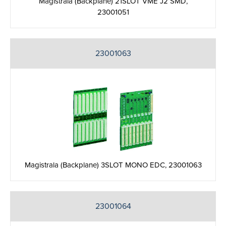
Magistrala (Backplane) 21SLOT VME J2 SMD,
23001051
23001063
Magistrala (Backplane) 3SLOT MONO EDC, 23001063
23001064