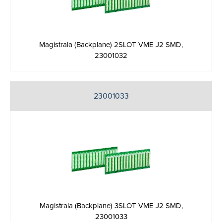
Magistrala (Backplane) 2SLOT VME J2 SMD,
23001032
23001033
Magistrala (Backplane) 3SLOT VME J2 SMD,
23001033