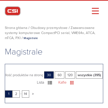
Strona główna
/
Obudowy przemysłowe
/
Zaawansowane
systemy komputerowe CompactPCI serial, VME64x, ATCA,
mTCA, PXI
/
Magistrale
Magistrale
Ilość produktów na stronę
30
60
120
wszystkie (395)
Lista
Kafle
...
1
2
14
>