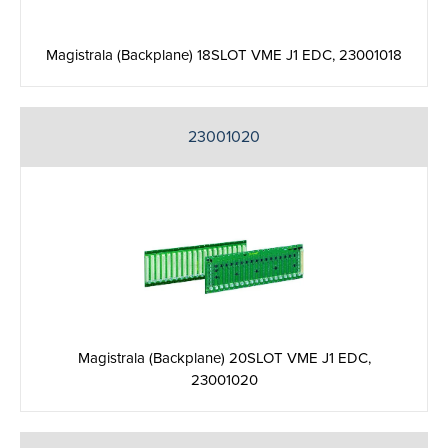
Magistrala (Backplane) 18SLOT VME J1 EDC, 23001018
23001020
Magistrala (Backplane) 20SLOT VME J1 EDC,
23001020