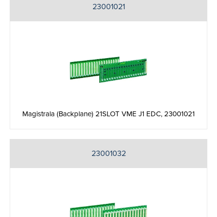
23001021
Magistrala (Backplane) 21SLOT VME J1 EDC, 23001021
23001032