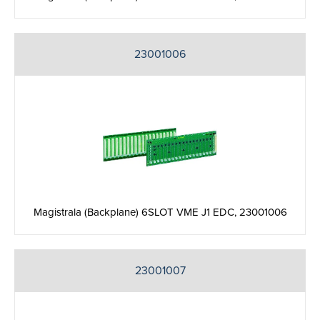
23001006
Magistrala (Backplane) 6SLOT VME J1 EDC, 23001006
23001007