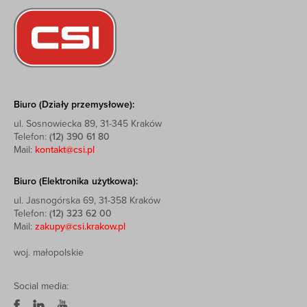
Biuro (Działy przemysłowe):
ul. Sosnowiecka 89, 31-345 Kraków
Telefon:
(12) 390 61 80
Mail:
kontakt@csi.pl
Biuro (Elektronika użytkowa):
ul. Jasnogórska 69, 31-358 Kraków
Telefon:
(12) 323 62 00
Mail:
zakupy@csi.krakow.pl
woj. małopolskie
Social media: