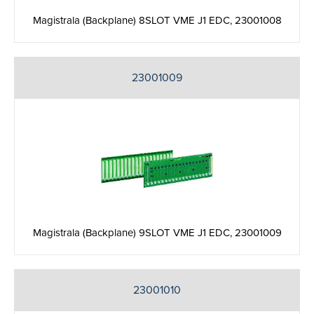
Magistrala (Backplane) 8SLOT VME J1 EDC, 23001008
23001009
Magistrala (Backplane) 9SLOT VME J1 EDC, 23001009
23001010