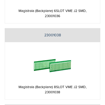
Magistrala (Backplane) 6SLOT VME J2 SMD,
23001036
23001038
Magistrala (Backplane) 8SLOT VME J2 SMD,
23001038