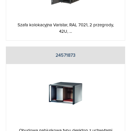
Szafa kolokacyjna Varistar, RAL 7021, 2 przegrody,
42U, ...
24571873
Obudowa nabiurkowa typu desktop z uchwytami