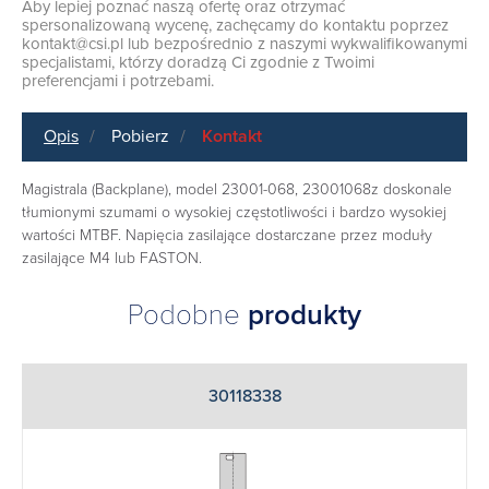
Aby lepiej poznać naszą ofertę oraz otrzymać
spersonalizowaną wycenę, zachęcamy do kontaktu poprzez
kontakt@csi.pl
lub bezpośrednio z naszymi wykwalifikowanymi
specjalistami, którzy doradzą Ci zgodnie z Twoimi
preferencjami i potrzebami.
Opis
Pobierz
Kontakt
Magistrala (Backplane), model 23001-068, 23001068z doskonale
tłumionymi szumami o wysokiej częstotliwości i bardzo wysokiej
wartości MTBF. Napięcia zasilające dostarczane przez moduły
zasilające M4 lub FASTON.
Podobne
produkty
30118338