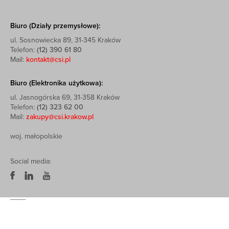
Biuro (Działy przemysłowe):
ul. Sosnowiecka 89, 31-345 Kraków
Telefon:
(12) 390 61 80
Mail:
kontakt@csi.pl
Biuro (Elektronika użytkowa):
ul. Jasnogórska 69, 31-358 Kraków
Telefon:
(12) 323 62 00
Mail:
zakupy@csi.krakow.pl
woj. małopolskie
Social media: