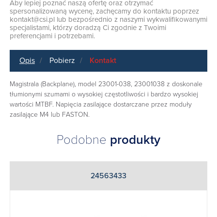
Aby lepiej poznać naszą ofertę oraz otrzymać
spersonalizowaną wycenę, zachęcamy do kontaktu poprzez
kontakt@csi.pl
lub bezpośrednio z naszymi wykwalifikowanymi
specjalistami, którzy doradzą Ci zgodnie z Twoimi
preferencjami i potrzebami.
Opis
Pobierz
Kontakt
Magistrala (Backplane), model 23001-038, 23001038 z doskonale
tłumionymi szumami o wysokiej częstotliwości i bardzo wysokiej
wartości MTBF. Napięcia zasilające dostarczane przez moduły
zasilające M4 lub FASTON.
Podobne
produkty
24563433