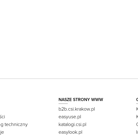
NASZE STRONY WWW
b2b.csi.krakow.pl
ści
easyuse.pl
ng techniczny
katalogi.csi.pl
je
easylook.pl