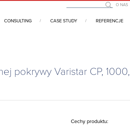
O NAS
CONSULTING
CASE STUDY
REFERENCJE
i 19” - serwerowe, telekomunikacyjne, przemysłowe
/
VARISTAR 
nej pokrywy Varistar CP, 1000
Cechy produktu: