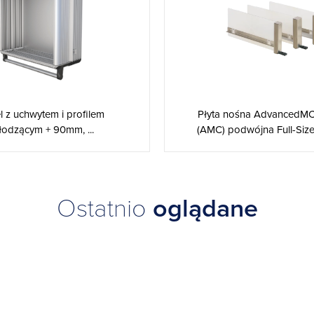
l z uchwytem i profilem
Płyta nośna AdvancedMC 
łodzącym + 90mm, ...
(AMC) podwójna Full-Size,
Ostatnio
oglądane