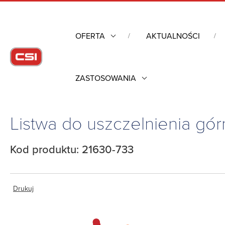
OFERTA
AKTUALNOŚCI
ZASTOSOWANIA
Strona główna
/
Obudowy przemysłowe
/
Szafy rack mechanik
uszczelnienia górnej pokrywy Varistar CP, 1000, 21630-733
Listwa do uszczelnienia gór
Kod produktu: 21630-733
Drukuj