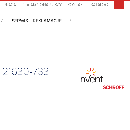
PRACA
DLA AKCJONARIUSZY
KONTAKT
KATALOG
SERWIS – REKLAMACJE
CP
/
Akcesoria do szaf Varistar CP
/
Hermetyzacja
/
Listwa do
, 21630-733