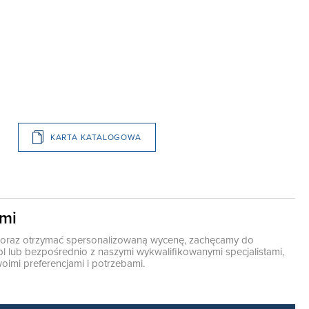
KARTA KATALOGOWA
ami
ę oraz otrzymać spersonalizowaną wycenę, zachęcamy do
pl
lub bezpośrednio z naszymi wykwalifikowanymi specjalistami,
oimi preferencjami i potrzebami.