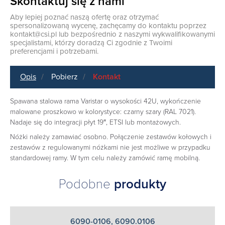
Skontaktuj się z nami
Aby lepiej poznać naszą ofertę oraz otrzymać
spersonalizowaną wycenę, zachęcamy do kontaktu poprzez
kontakt@csi.pl
lub bezpośrednio z naszymi wykwalifikowanymi
specjalistami, którzy doradzą Ci zgodnie z Twoimi
preferencjami i potrzebami.
Opis
Pobierz
Kontakt
Spawana stalowa rama Varistar o wysokości 42U, wykończenie
malowane proszkowo w kolorystyce: czarny szary (RAL 7021).
Nadaje się do integracji płyt 19″, ETSI lub montażowych.‎
Nóżki należy zamawiać osobno. Połączenie zestawów kołowych i
zestawów z regulowanymi nóżkami nie jest możliwe w przypadku
standardowej ramy. W tym celu należy zamówić ramę mobilną.
Podobne
produkty
6090-0106, 6090.0106