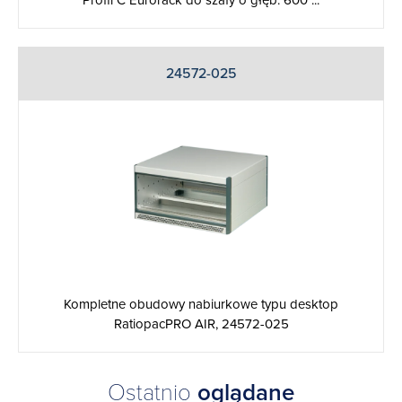
Profil C Eurorack do szafy o głęb. 600 ...
24572-025
Kompletne obudowy nabiurkowe typu desktop
RatiopacPRO AIR, 24572-025
Ostatnio
oglądane