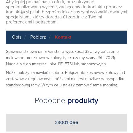
Aby lepiej poznać naszą ofertę oraz otrzymać
spersonalizowaną wycenę, zachęcamy do kontaktu poprzez
kontakt@csi.pl
lub bezpośrednio z naszymi wykwalifikowanymi
specjalistami, którzy doradzą Ci zgodnie z Twoimi
preferencjami i potrzebami.
Opis
Pobierz
Kontakt
Spawana stalowa rama Varistar o wysokości 38U, wykończenie
malowane proszkowo w kolorystyce: czarny szary (RAL 7021).
Nadaje się do integracji płyt 19″, ETSI lub montażowych.‎
Nóżki należy zamawiać osobno. Połączenie zestawów kołowych i
zestawów z regulowanymi nóżkami nie jest możliwe w przypadku
standardowej ramy. W tym celu należy zamówić ramę mobilną.
Podobne
produkty
23001-066