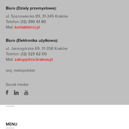
Biuro (Działy przemysłowe):
ul. Sosnowiecka 89, 31-345 Kraków
Telefon:
(12) 390 61 80
Mail:
kontakt@csi.pl
Biuro (Elektronika użytkowa):
ul. Jasnogórska 69, 31-358 Kraków
Telefon:
(12) 323 62 00
Mail:
zakupy@csi.krakow.pl
woj. małopolskie
Social media:
MENU