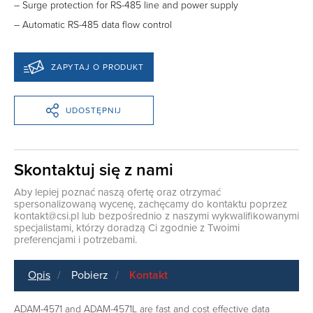
– Surge protection for RS-485 line and power supply
– Automatic RS-485 data flow control
ZAPYTAJ O PRODUKT
UDOSTĘPNIJ
Skontaktuj się z nami
Aby lepiej poznać naszą ofertę oraz otrzymać
spersonalizowaną wycenę, zachęcamy do kontaktu poprzez
kontakt@csi.pl
lub bezpośrednio z naszymi wykwalifikowanymi
specjalistami, którzy doradzą Ci zgodnie z Twoimi
preferencjami i potrzebami.
Opis
Pobierz
Kontakt
ADAM-4571 and ADAM-4571L are fast and cost effective data