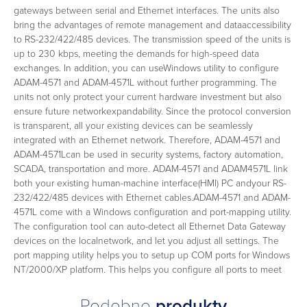
gateways between serial and Ethernet interfaces. The units also
bring the advantages of remote management and dataaccessibility
to RS-232/422/485 devices. The transmission speed of the units is
up to 230 kbps, meeting the demands for high-speed data
exchanges. In addition, you can useWindows utility to configure
ADAM-4571 and ADAM-4571L without further programming. The
units not only protect your current hardware investment but also
ensure future networkexpandability. Since the protocol conversion
is transparent, all your existing devices can be seamlessly
integrated with an Ethernet network. Therefore, ADAM-4571 and
ADAM-4571Lcan be used in security systems, factory automation,
SCADA, transportation and more. ADAM-4571 and ADAM4571L link
both your existing human-machine interface(HMI) PC andyour RS-
232/422/485 devices with Ethernet cables.ADAM-4571 and ADAM-
4571L come with a Windows configuration and port-mapping utility.
The configuration tool can auto-detect all Ethernet Data Gateway
devices on the localnetwork, and let you adjust all settings. The
port mapping utility helps you to setup up COM ports for Windows
NT/2000/XP platform. This helps you configure all ports to meet
Podobne
produkty