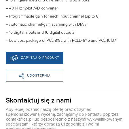
– 16 single-ended or 8 differential analog inputs
– 40 kHz 12-bit A/D converter
– Programmable gain for each input channel (up to 8)
– Automatic channel/gain scanning with DMA
– 16 digital inputs and 16 digital outputs
– Low cost package of PCL-818L with PCLD-8115 and PCL-10137
ZAPYTAJ O PRODUKT
UDOSTĘPNIJ
Skontaktuj się z nami
Aby lepiej poznać naszą ofertę oraz otrzymać
spersonalizowaną wycenę, zachęcamy do kontaktu poprzez
kontakt@csi.pl
lub bezpośrednio z naszymi wykwalifikowanymi
specjalistami, którzy doradzą Ci zgodnie z Twoimi
preferencjami i potrzebami.