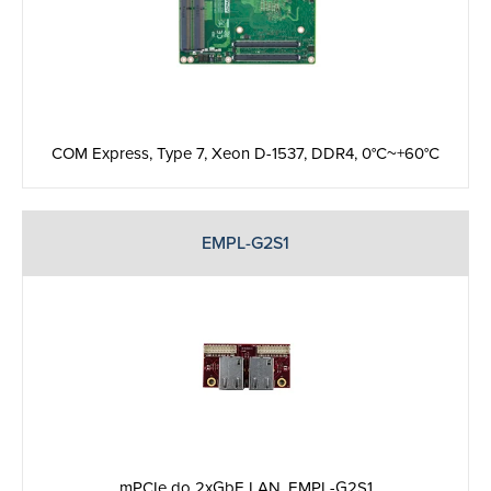
COM Express, Type 7, Xeon D-1537, DDR4, 0°C~+60°C
EMPL-G2S1
mPCIe do 2xGbE LAN, EMPL-G2S1