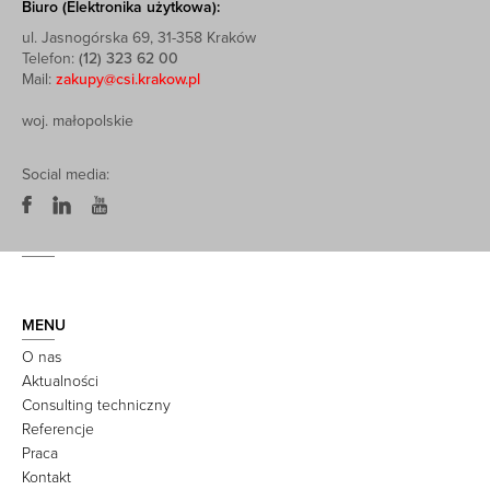
Biuro (Elektronika użytkowa):
ul. Jasnogórska 69, 31-358 Kraków
Telefon:
(12) 323 62 00
Mail:
zakupy@csi.krakow.pl
woj. małopolskie
Social media:
MENU
O nas
Aktualności
Consulting techniczny
Referencje
Praca
Kontakt