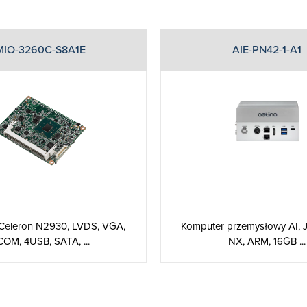
MIO-3260C-S8A1E
AIE-PN42-1-A1
 Celeron N2930, LVDS, VGA,
Komputer przemysłowy AI, J
OM, 4USB, SATA, ...
NX, ARM, 16GB ...