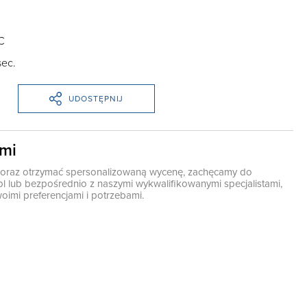
C
sec.
UDOSTĘPNIJ
ami
ę oraz otrzymać spersonalizowaną wycenę, zachęcamy do
pl
lub bezpośrednio z naszymi wykwalifikowanymi specjalistami,
oimi preferencjami i potrzebami.