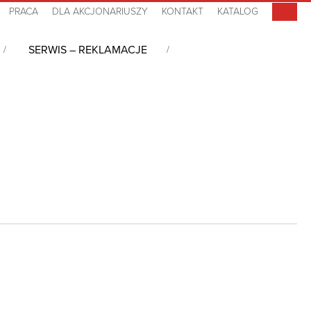
PRACA
DLA AKCJONARIUSZY
KONTAKT
KATALOG
SERWIS – REKLAMACJE
/TCP-IP
/
12-ch Isolated Universal Input/Output Module