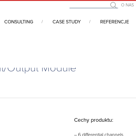
O NAS
CONSULTING
CASE STUDY
REFERENCJE
 I/O, Sterowniki APAX/ADAM, Konwertery
/
ADAM-6000: Ethernet
put/Output Module
Cechy produktu:
– 6 differential channels