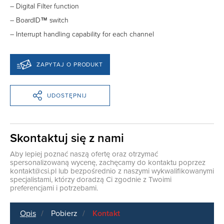
– Digital Filter function
– BoardID™ switch
– Interrupt handling capability for each channel
ZAPYTAJ O PRODUKT
UDOSTĘPNIJ
Skontaktuj się z nami
Aby lepiej poznać naszą ofertę oraz otrzymać
spersonalizowaną wycenę, zachęcamy do kontaktu poprzez
kontakt@csi.pl
lub bezpośrednio z naszymi wykwalifikowanymi
specjalistami, którzy doradzą Ci zgodnie z Twoimi
preferencjami i potrzebami.
Opis
Pobierz
Kontakt