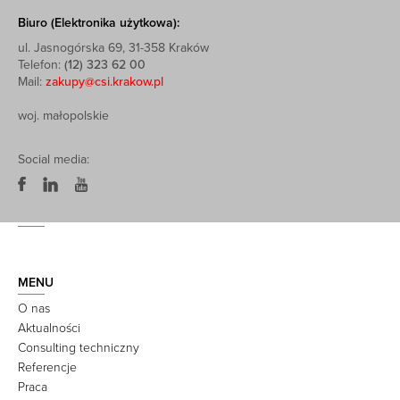
Biuro (Elektronika użytkowa):
ul. Jasnogórska 69, 31-358 Kraków
Telefon:
(12) 323 62 00
Mail:
zakupy@csi.krakow.pl
woj. małopolskie
Social media:
MENU
O nas
Aktualności
Consulting techniczny
Referencje
Praca