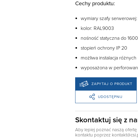
Cechy produktu:
wymiary szafy serwerowej:
kolor: RAL9003
nośność statyczna do 1600
stopień ochrony IP 20
możliwa instalacja różnyc
wyposażona w perforowane
ZAPYTAJ O PRODUKT
UDOSTĘPNIJ
Skontaktuj się z n
Aby lepiej poznać naszą ofert
kontaktu poprzez
kontakt@csi.