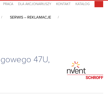
PRACA
DLA AKCJONARIUSZY
KONTAKT
KATALOG
SERWIS – REKLAMACJE
erowe dla centrów danych
/
Varistar Szafa serwerowa Side-by-Side do
regowego 47U,