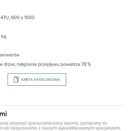
 47U, 600 x 1000
 kg
h serwerów
 drzwi, natężenie przepływu powietrza 78 %
KARTA KATALOGOWA
ami
ę oraz otrzymać spersonalizowaną wycenę, zachęcamy do
pl
lub bezpośrednio z naszymi wykwalifikowanymi specjalistami,