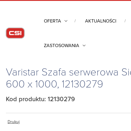
OFERTA
AKTUALNOŚCI
ZASTOSOWANIA
Strona główna
/
Obudowy przemysłowe
/
Szafy rack mechanik
montażu szeregowego 47U, 600 x 1000, 12130279
Varistar Szafa serwerowa 
600 x 1000, 12130279
Kod produktu: 12130279
Drukuj