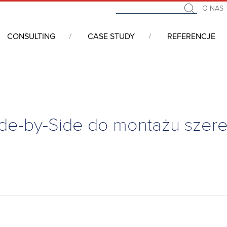
O NAS
CONSULTING
CASE STUDY
REFERENCJE
i 19” - serwerowe, telekomunikacyjne, przemysłowe
/
Szafy serw
Side-by-Side do montażu sze