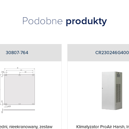
Podobne
produkty
30807-764
CR230246G400
edni, nieekranowany, zestaw
Klimatyzator ProAir Harsh, 