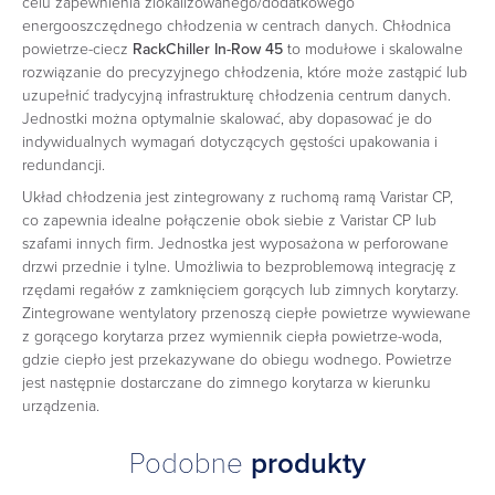
celu zapewnienia zlokalizowanego/dodatkowego
energooszczędnego chłodzenia w centrach danych. Chłodnica
powietrze-ciecz
RackChiller In-Row 45
to modułowe i skalowalne
rozwiązanie do precyzyjnego chłodzenia, które może zastąpić lub
uzupełnić
tradycyjną infrastrukturę chłodzenia centrum danych.
Jednostki można optymalnie skalować, aby dopasować je do
indywidualnych wymagań dotyczących gęstości upakowania i
redundancji.
Układ chłodzenia jest zintegrowany z ruchomą ramą Varistar CP,
co zapewnia idealne połączenie obok siebie z Varistar CP lub
szafami innych firm. Jednostka jest wyposażona w perforowane
drzwi przednie i tylne. Umożliwia to bezproblemową integrację z
rzędami regałów z zamknięciem gorących lub zimnych korytarzy.
Zintegrowane wentylatory przenoszą ciepłe powietrze wywiewane
z gorącego korytarza przez wymiennik ciepła powietrze-woda,
gdzie ciepło jest przekazywane do obiegu wodnego. Powietrze
jest następnie dostarczane do zimnego korytarza w kierunku
urządzenia.
Podobne
produkty