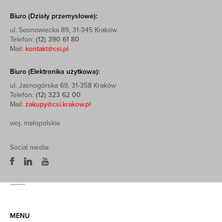
Biuro (Działy przemysłowe):
ul. Sosnowiecka 89, 31-345 Kraków
Telefon:
(12) 390 61 80
Mail:
kontakt@csi.pl
Biuro (Elektronika użytkowa):
ul. Jasnogórska 69, 31-358 Kraków
Telefon:
(12) 323 62 00
Mail:
zakupy@csi.krakow.pl
woj. małopolskie
Social media:
MENU