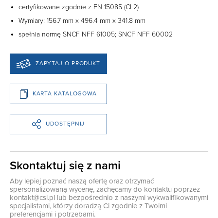
certyfikowane zgodnie z EN 15085 (CL2)
Wymiary: 156.7 mm x 496.4 mm x 341.8 mm
spełnia normę SNCF NFF 61005; SNCF NFF 60002
ZAPYTAJ O PRODUKT
KARTA KATALOGOWA
UDOSTĘPNIJ
Skontaktuj się z nami
Aby lepiej poznać naszą ofertę oraz otrzymać
spersonalizowaną wycenę, zachęcamy do kontaktu poprzez
kontakt@csi.pl
lub bezpośrednio z naszymi wykwalifikowanymi
specjalistami, którzy doradzą Ci zgodnie z Twoimi
preferencjami i potrzebami.