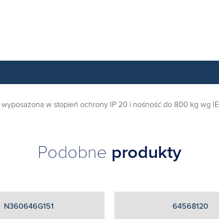
st wyposażona w stopień ochrony IP 20 i nośność do 800 kg wg IE
Podobne
produkty
N360646G151
64568120