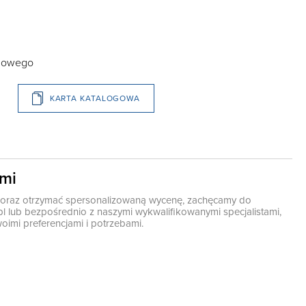
egowego
KARTA KATALOGOWA
ami
ę oraz otrzymać spersonalizowaną wycenę, zachęcamy do
pl
lub bezpośrednio z naszymi wykwalifikowanymi specjalistami,
oimi preferencjami i potrzebami.