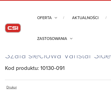
OFERTA
AKTUALNOŚCI
ZASTOSOWANIA
Strona główna
/
Obudowy przemysłowe
/
Szafy rack mechanik
Szafa sieciowa Varistar Sid
Kod produktu: 10130-091
Drukuj