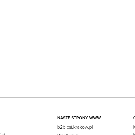
NASZE STRONY WWW
b2b.csi.krakow.pl
ści
easyuse.pl