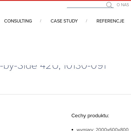
O NAS
CONSULTING
CASE STUDY
REFERENCJE
i 19” - serwerowe, telekomunikacyjne, przemysłowe
/
Szafy sieci
e-by-Side 42U, 10130-091
Cechy produktu:
wymiary: 2000x600x800