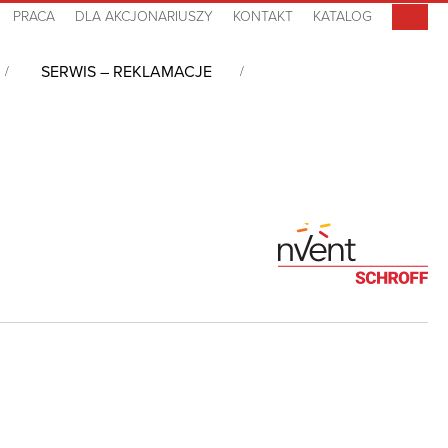
PRACA
DLA AKCJONARIUSZY
KONTAKT
KATALOG
SERWIS – REKLAMACJE
owe
/
Szafa sieciowa Varistar Side-by-Side 42U, 10130-091