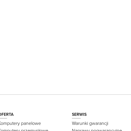
OFERTA
SERWIS
Komputery panelowe
Warunki gwarancji
Komputery przemysłowe
Naprawy pogwarancyjne