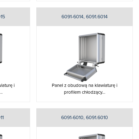
015
6091-6014, 6091.6014
aturę i
Panel z obudową na klawiaturę i
y…
profilem chłodzący…
11
6091-6010, 6091.6010