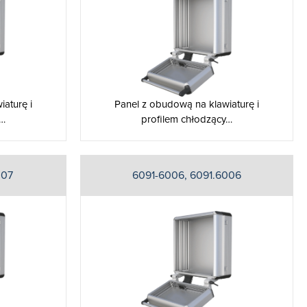
aturę i
Panel z obudową na klawiaturę i
y…
profilem chłodzący…
007
6091-6006, 6091.6006