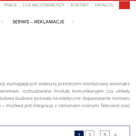
PRACA
DLA AKCJONARIUSZY
KONTAKT
KATALOG
SERWIS – REKLAMACJE
HMI Teknokol
/
Eco6000
/
Głębokość: 150mm
kacji wymagających większej przestrzeni montażowej wewnątrz
 panelowe, rozbudowane moduły komunikacyjne czy układy
 modułowa budowa pozwala na elastyczne dopasowanie rozmiaru
możliwa jest integracja z ramionami nośnymi Teknokol oraz
1
2
...
5
>