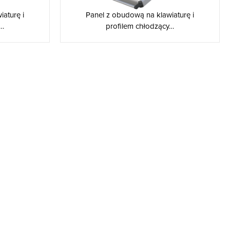
aturę i
Panel z obudową na klawiaturę i
y…
profilem chłodzący…