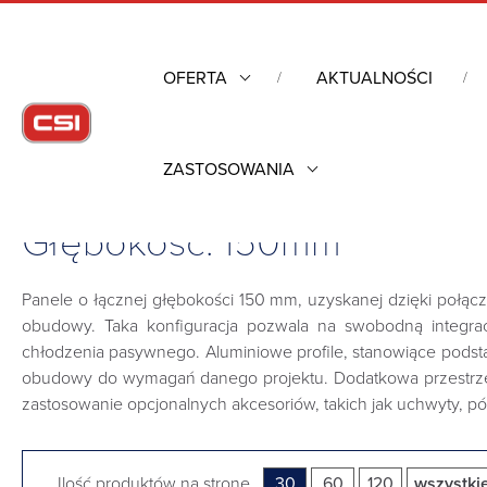
OFERTA
AKTUALNOŚCI
ZASTOSOWANIA
Strona główna
/
Obudowy przemysłowe
/
Systemy ramion noś
Głębokość: 150mm
Panele o łącznej głębokości 150 mm, uzyskanej dzięki połąc
obudowy. Taka konfiguracja pozwala na swobodną integr
chłodzenia pasywnego. Aluminiowe profile, stanowiące podst
obudowy do wymagań danego projektu. Dodatkowa przestrzeń
zastosowanie opcjonalnych akcesoriów, takich jak uchwyty, pół
Ilość produktów na stronę
30
60
120
wszystkie