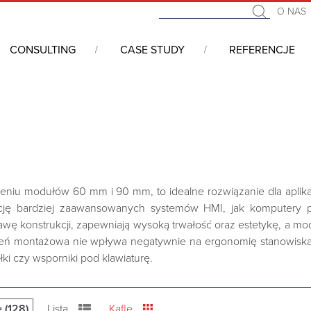
O NAS
CONSULTING
CASE STUDY
REFERENCJE
nych HMI (Human Machine Interface)
/
Obudowy HMI
/
Obudowy 
zeniu modułów 60 mm i 90 mm, to idealne rozwiązanie dla apli
ację bardziej zaawansowanych systemów HMI, jak komputery
awę konstrukcji, zapewniają wysoką trwałość oraz estetykę, a
 montażowa nie wpływa negatywnie na ergonomię stanowiska – 
ki czy wsporniki pod klawiaturę.
 (128)
Lista
Kafle