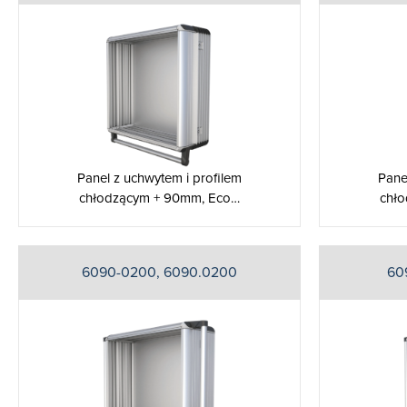
Panel z uchwytem i profilem
Pane
chłodzącym + 90mm, Eco…
chł
6090-0200, 6090.0200
60