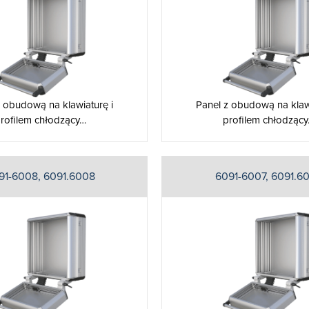
z obudową na klawiaturę i
Panel z obudową na klawi
rofilem chłodzący…
profilem chłodząc
91-6008, 6091.6008
6091-6007, 6091.6