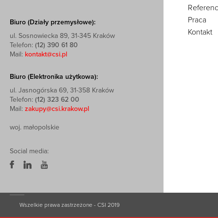
Referenc
Praca
Biuro (Działy przemysłowe):
Kontakt
ul. Sosnowiecka 89, 31-345 Kraków
Telefon:
(12) 390 61 80
Mail:
kontakt@csi.pl
Biuro (Elektronika użytkowa):
ul. Jasnogórska 69, 31-358 Kraków
Telefon:
(12) 323 62 00
Mail:
zakupy@csi.krakow.pl
woj. małopolskie
Social media:
Wszelkie prawa zastrzeżone - CSI 2019