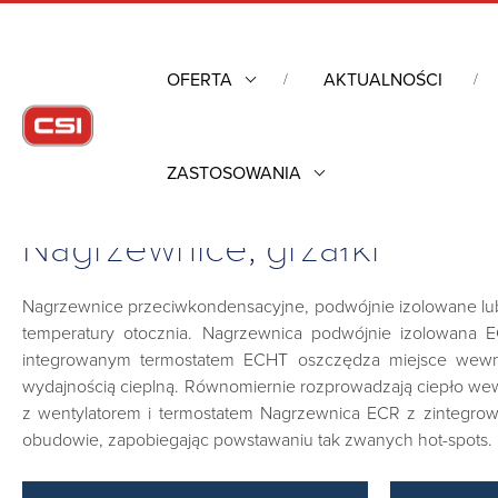
OFERTA
AKTUALNOŚCI
ZASTOSOWANIA
Strona główna
/
Obudowy przemysłowe
/
Kontrola warunków 
Nagrzewnice, grzałki
Nagrzewnice przeciwkondensacyjne, podwójnie izolowane lu
temperatury otocznia. Nagrzewnica podwójnie izolowana 
integrowanym termostatem ECHT oszczędza miejsce wewnąt
wydajnością cieplną. Równomiernie rozprowadzają ciepło we
z wentylatorem i termostatem Nagrzewnica ECR z zintegrow
obudowie, zapobiegając powstawaniu tak zwanych hot-spots.