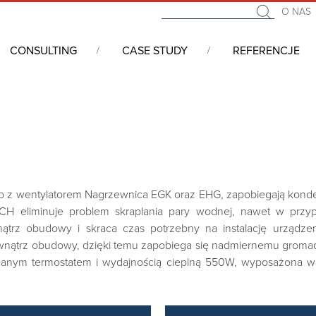
O NAS
CONSULTING
CASE STUDY
REFERENCJE
klimatycznych
/
Nagrzewnice, grzałki
b z wentylatorem Nagrzewnica EGK oraz EHG, zapobiegają kond
ECH eliminuje problem skraplania pary wodnej, nawet w przy
rz obudowy i skraca czas potrzebny na instalację urządze
wnątrz obudowy, dzięki temu zapobiega się nadmiernemu groma
anym termostatem i wydajnością cieplną 550W, wyposażona w w