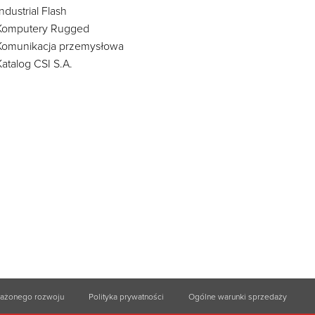
Industrial Flash
Komputery Rugged
Komunikacja przemysłowa
Katalog CSI S.A.
ważonego rozwoju
Polityka prywatności
Ogólne warunki sprzedaży