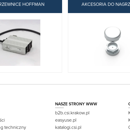
RZEWNICE HOFFMAN
AKCESORIA DO NAGR
NASZE STRONY WWW
b2b.csi.krakow.pl
ści
easyuse.pl
ng techniczny
katalogi.csi.pl