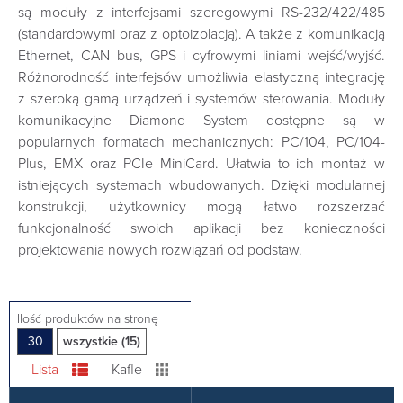
są moduły z interfejsami szeregowymi RS-232/422/485
(standardowymi oraz z optoizolacją). A także z komunikacją
Ethernet, CAN bus, GPS i cyfrowymi liniami wejść/wyjść.
Różnorodność interfejsów umożliwia elastyczną integrację
z szeroką gamą urządzeń i systemów sterowania. Moduły
komunikacyjne Diamond System dostępne są w
popularnych formatach mechanicznych: PC/104, PC/104-
Plus, EMX oraz PCIe MiniCard. Ułatwia to ich montaż w
istniejących systemach wbudowanych. Dzięki modularnej
konstrukcji, użytkownicy mogą łatwo rozszerzać
funkcjonalność swoich aplikacji bez konieczności
projektowania nowych rozwiązań od podstaw.
Ilość produktów na stronę
30
wszystkie (15)
Lista
Kafle