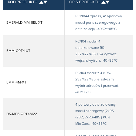
KOD PRODUKTU
OPIS PRODUKTU
PCI/104-Express, 4/8-portowy
EMERALD-MM-8EL-XT
moduł portu szeregowego z
optoizolacją, -40°C~+85°C
PC/104 moduł, 4
optoizolowane RS-
EMM-OPT4-XT
232/422/485 + 24 cyfrowe
wejścia/wyjścia, -40~85ºC
PC/104 moduł z 4 x RS-
232/422/485, elastyczny
EMM-4M-XT
wybór adresów i przerwań,
-40~85ºC
4-portowy optoizolowany
moduł szeregowy (2xRS
DS-MPE-OPT4M22
-232, 2xRS-485 ) PCIe
MiniCard, -40~85ºC