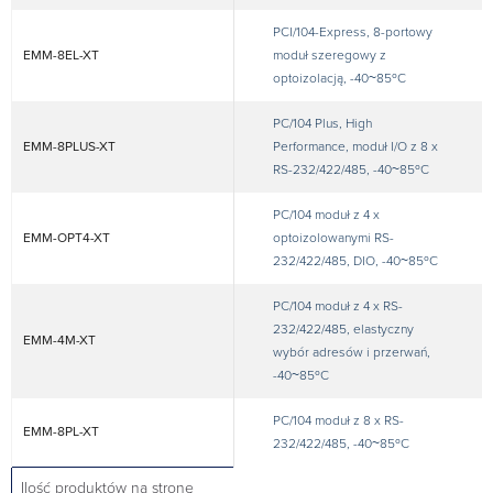
PCI/104-Express, 8-portowy
EMM-8EL-XT
moduł szeregowy z
optoizolacją, -40~85ºC
PC/104 Plus, High
EMM-8PLUS-XT
Performance, moduł I/O z 8 x
RS-232/422/485, -40~85ºC
PC/104 moduł z 4 x
EMM-OPT4-XT
optoizolowanymi RS-
232/422/485, DIO, -40~85ºC
PC/104 moduł z 4 x RS-
232/422/485, elastyczny
EMM-4M-XT
wybór adresów i przerwań,
-40~85ºC
PC/104 moduł z 8 x RS-
EMM-8PL-XT
232/422/485, -40~85ºC
Ilość produktów na stronę