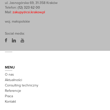
ul. Jasnogórska 69, 31-358 Kraków
Telefon:
(12) 323 62 00
Mail:
zakupy@csi.krakow.pl
woj. małopolskie
Social media:
MENU
O nas
Aktualności
Consulting techniczny
Referencje
Praca
Kontakt