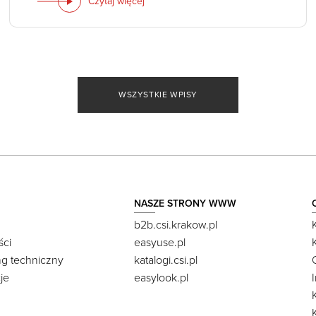
Czytaj więcej
WSZYSTKIE WPISY
NASZE STRONY WWW
b2b.csi.krakow.pl
ści
easyuse.pl
ng techniczny
katalogi.csi.pl
je
easylook.pl