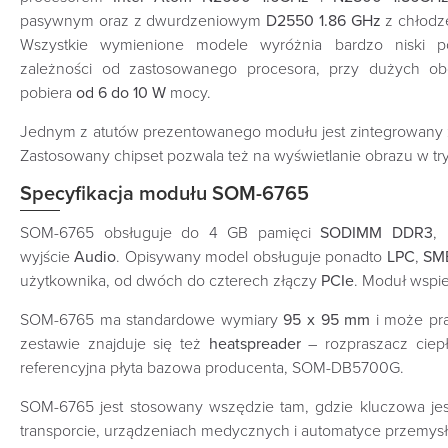
pasywnym oraz z dwurdzeniowym
D2550 1.86 GHz
z chłodz
Wszystkie wymienione modele wyróżnia bardzo niski p
zależności od zastosowanego procesora, przy dużych obc
pobiera
od 6 do 10 W
mocy.
Jednym z atutów prezentowanego modułu jest zintegrowany
Zastosowany chipset pozwala też na wyświetlanie obrazu w tr
Specyfikacja modułu SOM-6765
SOM-6765 obsługuje do 4 GB pamięci
SODIMM DDR3
, 
wyjście
Audio
.
Opisywany model obsługuje ponadto
LPC
,
SM
użytkownika, od dwóch do czterech złączy
PCIe
. Moduł wspi
SOM-6765 ma standardowe wymiary
95 x 95 mm
i może pr
zestawie znajduje się też
heatspreader
– rozpraszacz ciepł
referencyjna płyta bazowa producenta, SOM-DB5700G.
SOM-6765 jest stosowany wszędzie tam, gdzie kluczowa jest
transporcie, urządzeniach medycznych i automatyce przemysł