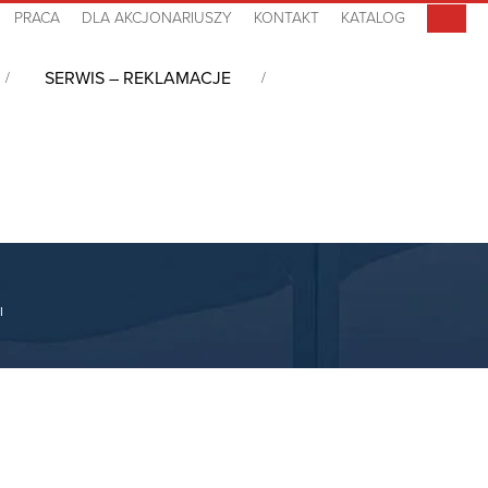
PRACA
DLA AKCJONARIUSZY
KONTAKT
KATALOG
SERWIS – REKLAMACJE
I