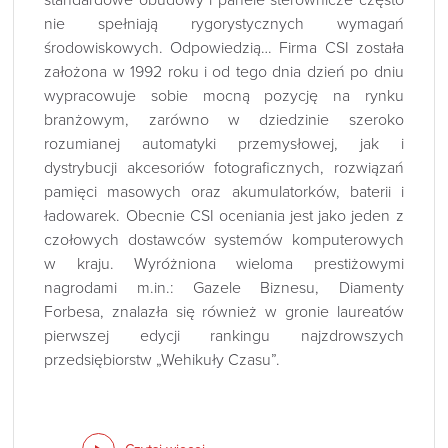
standardowe obudowy i panele sterownicze często
nie spełniają rygorystycznych wymagań
środowiskowych. Odpowiedzią… Firma CSI została
założona w 1992 roku i od tego dnia dzień po dniu
wypracowuje sobie mocną pozycję na rynku
branżowym, zarówno w dziedzinie szeroko
rozumianej automatyki przemysłowej, jak i
dystrybucji akcesoriów fotograficznych, rozwiązań
pamięci masowych oraz akumulatorków, baterii i
ładowarek. Obecnie CSI oceniania jest jako jeden z
czołowych dostawców systemów komputerowych
w kraju. Wyróżniona wieloma prestiżowymi
nagrodami m.in.: Gazele Biznesu, Diamenty
Forbesa, znalazła się również w gronie laureatów
pierwszej edycji rankingu najzdrowszych
przedsiębiorstw „Wehikuły Czasu”.