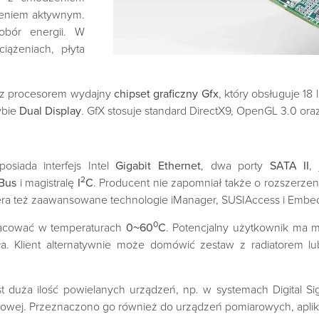
eniem aktywnym.
obór energii. W
iążeniach, płyta
 z procesorem wydajny
chipset graficzny Gfx
, który obsługuje 18
ybie
Dual Display
. GfX stosuje standard DirectX9, OpenGL 3.0 ora
posiada interfejs Intel
Gigabit Ethernet
, dwa porty
SATA II
,
2
Bus
i magistralę
I
C
. Producent nie zapomniał także o rozszerzen
era też zaawansowane technologie iManager, SUSIAccess i Embe
0
acować w temperaturach
0~60
C
. Potencjalny użytkownik ma 
a. Klient alternatywnie może domówić zestaw z radiatorem l
 duża ilość powielanych urządzeń, np. w systemach Digital S
owej. Przeznaczono go również do urządzeń pomiarowych, aplikac