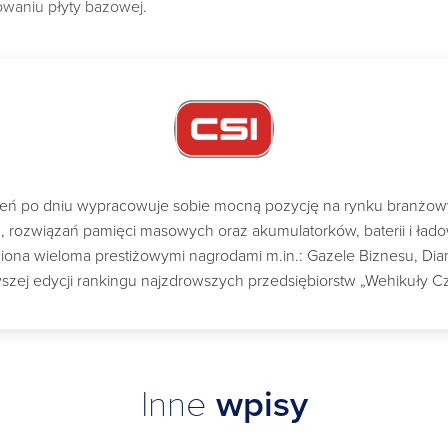
owaniu płyty bazowej.
dzień po dniu wypracowuje sobie mocną pozycję na rynku branżo
ch, rozwiązań pamięci masowych oraz akumulatorków, baterii i ład
a wieloma prestiżowymi nagrodami m.in.: Gazele Biznesu, Diame
szej edycji rankingu najzdrowszych przedsiębiorstw „Wehikuły C
Inne
wpisy