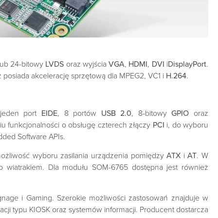
 lub 24-bitowy
LVDS
oraz wyjścia
VGA
,
HDMI
,
DVI
i
DisplayPort
.
z posiada akcelerację sprzętową dla MPEG2, VC1 i
H.264
.
 jeden port
EIDE
, 8 portów
USB 2.0
, 8-bitowy
GPIO
oraz
iu funkcjonalności o obsługę czterech złączy
PCI
i, do wyboru
dded Software APIs.
możliwość wyboru zasilania urządzenia pomiędzy
ATX
i
AT
. W
ub wiatrakiem. Dla modułu SOM-6765 dostępna jest również
ignage i Gaming. Szerokie możliwości zastosowań znajduje w
ji typu KIOSK oraz systemów informacji. Producent dostarcza