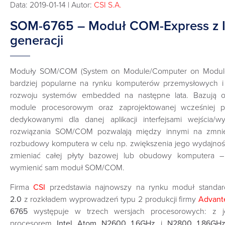
Data: 2019-01-14 | Autor:
CSI S.A.
SOM-6765 – Moduł COM-Express z I
generacji
Moduły SOM/COM (System on Module/Computer on Module) 
bardziej popularne na rynku komputerów przemysłowych 
rozwoju systemów embedded na następne lata. Bazują
module procesorowym oraz zaprojektowanej wcześniej p
dedykowanymi dla danej aplikacji interfejsami wejścia/wyj
rozwiązania SOM/COM pozwalają między innymi na zmnie
rozbudowy komputera w celu np. zwiększenia jego wydajności
zmieniać całej płyty bazowej lub obudowy komputera – 
wymienić sam moduł SOM/COM.
Firma
CSI
przedstawia najnowszy na rynku moduł standa
2.0
z rozkładem wyprowadzeń typu 2 produkcji firmy
Advant
6765
występuje w trzech wersjach procesorowych: z 
procesorem
Intel Atom N2600 1.6GHz
i
N2800 1.86GH