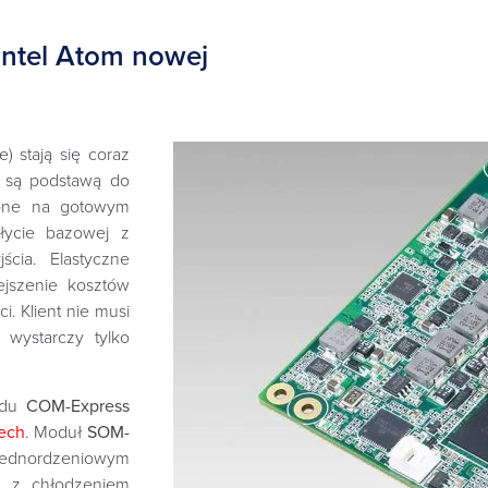
ntel Atom nowej
stają się coraz
i są podstawą do
 one na gotowym
łycie bazowej z
ścia. Elastyczne
jszenie kosztów
. Klient nie musi
wystarczy tylko
rdu
COM-Express
ech
. Moduł
SOM-
jednordzeniowym
z
z chłodzeniem