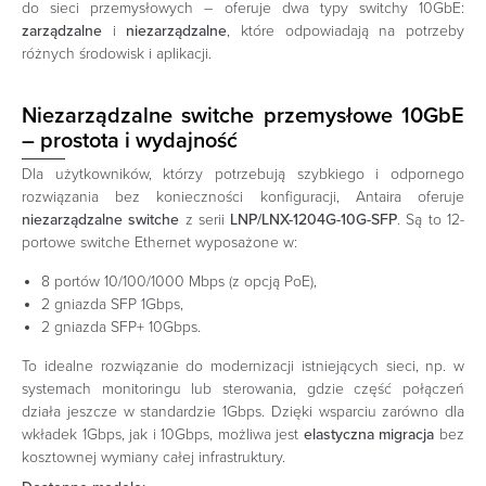
do sieci przemysłowych – oferuje dwa typy switchy 10GbE:
zarządzalne
i
niezarządzalne
, które odpowiadają na potrzeby
różnych środowisk i aplikacji.
Niezarządzalne switche przemysłowe 10GbE
– prostota i wydajność
Dla użytkowników, którzy potrzebują szybkiego i odpornego
rozwiązania bez konieczności konfiguracji, Antaira oferuje
niezarządzalne switche
z serii
LNP/LNX-1204G-10G-SFP
. Są to 12-
portowe switche Ethernet wyposażone w:
8 portów 10/100/1000 Mbps (z opcją PoE),
2 gniazda SFP 1Gbps,
2 gniazda SFP+ 10Gbps.
To idealne rozwiązanie do modernizacji istniejących sieci, np. w
systemach monitoringu lub sterowania, gdzie część połączeń
działa jeszcze w standardzie 1Gbps. Dzięki wsparciu zarówno dla
wkładek 1Gbps, jak i 10Gbps, możliwa jest
elastyczna migracja
bez
kosztownej wymiany całej infrastruktury.