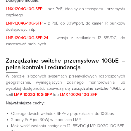
Dostępne modele:
LNX-1204G-10G-SFP
– bez PoE, idealny do transportu i przemysłu
ciężkiego
LNP-1204G-10G-SFP
– z PoE do 30W/port, do kamer IP, punktów
dostępowych itp.
LNP-1204G-10G-SFP-24
– wersja z zasilaniem 12–55VDC, do
zastosowań mobilnych
Zarządzalne switche przemysłowe 10GbE –
pełna kontrola i redundancja
W bardziej złożonych systemach przemysłowych rozproszonych
geograficznie, wymagających zdalnego monitorowania lub
wysokiej dostępności, sprawdzą się
zarządzalne switche
10GbE z
serii
LMP-1002G-10G-SFP
lub
LMX-1002G-10G-SFP
.
Najważniejsze cechy:
Obsługa dwóch wkładek SFP+ z prędkościami do 10Gbps,
2 porty PoE (do 30W) w modelach LMP,
Możliwość zasilania napięciem 12–55VDC (LMP-1002G-10G-SFP-