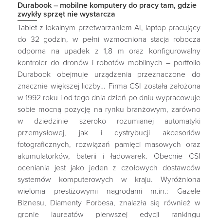
Durabook – mobilne komputery do pracy tam, gdzie
zwykły sprzęt nie wystarcza
Tablet z lokalnym przetwarzaniem AI, laptop pracujący
do 32 godzin, w pełni wzmocniona stacja robocza
odporna na upadek z 1,8 m oraz konfigurowalny
kontroler do dronów i robotów mobilnych – portfolio
Durabook obejmuje urządzenia przeznaczone do
znacznie większej liczby… Firma CSI została założona
w 1992 roku i od tego dnia dzień po dniu wypracowuje
sobie mocną pozycję na rynku branżowym, zarówno
w dziedzinie szeroko rozumianej automatyki
przemysłowej, jak i dystrybucji akcesoriów
fotograficznych, rozwiązań pamięci masowych oraz
akumulatorków, baterii i ładowarek. Obecnie CSI
oceniania jest jako jeden z czołowych dostawców
systemów komputerowych w kraju. Wyróżniona
wieloma prestiżowymi nagrodami m.in.: Gazele
Biznesu, Diamenty Forbesa, znalazła się również w
gronie laureatów pierwszej edycji rankingu