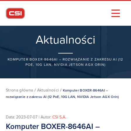
Aktualności
KOMPUTER BOXER-8646AI – ROZWIĄZANIE Z ZAKRESU AI (12
POE, 10G LAN, NVIDIA JETSON AGX ORIN)
Strona główna
/
Aktualności
/
Komputer BOXER-8646AI –
rozwiązanie z zakresu AI (12 PoE, 10G LAN, NVIDIA Jetson AGX Orin)
Data: 2023-07-07 | Autor:
CSI S.A.
Komputer BOXER-8646AI –