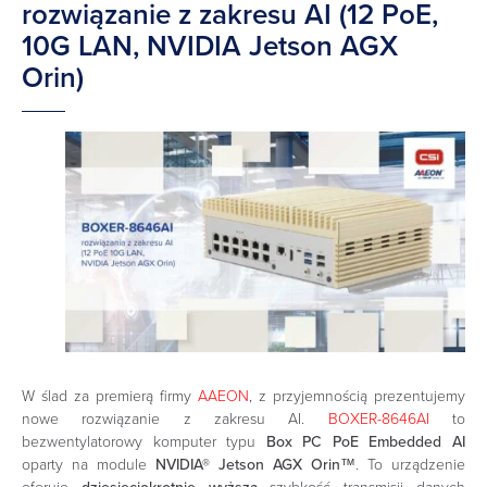
rozwiązanie z zakresu AI (12 PoE,
10G LAN, NVIDIA Jetson AGX
Orin)
W ślad za premierą firmy
AAEON
, z przyjemnością prezentujemy
nowe rozwiązanie z zakresu AI.
BOXER-8646AI
to
bezwentylatorowy komputer typu
Box PC PoE Embedded AI
oparty na module
NVIDIA® Jetson AGX Orin™
. To urządzenie