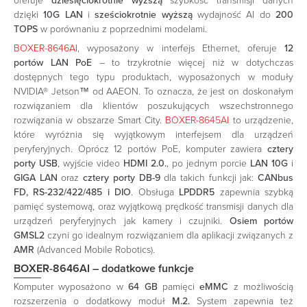
oferuje
dziesięciokrotnie wyższą
szybkość transmisji danych
dzięki
10G LAN
i
sześciokrotnie
wyższą
wydajność AI do
200
TOPS
w porównaniu z poprzednimi modelami.
BOXER-8646AI
, wyposażony w interfejs Ethernet, oferuje
12
portów LAN PoE
– to trzykrotnie więcej niż w dotychczas
dostępnych tego typu produktach, wyposażonych w moduły
NVIDIA® Jetson™ od AAEON. To oznacza, że jest on doskonałym
rozwiązaniem dla klientów poszukujących wszechstronnego
rozwiązania w obszarze Smart City.
BOXER-8645AI
to urządzenie,
które wyróżnia się wyjątkowym interfejsem dla urządzeń
peryferyjnych. Oprócz 12 portów PoE, komputer zawiera
cztery
porty USB
, wyjście video
HDMI 2.0.
, po jednym porcie
LAN 10G
i
GIGA LAN
oraz
cztery porty DB-9
dla takich funkcji jak:
CANbus
FD, RS-232/422/485 i DIO
. Obsługa
LPDDR5
zapewnia szybką
pamięć systemową, oraz wyjątkową prędkość transmisji danych dla
urządzeń peryferyjnych jak kamery i czujniki.
Osiem portów
GMSL2
czyni go idealnym rozwiązaniem dla aplikacji związanych z
AMR
(Advanced Mobile Robotics).
BOXER-8646AI – dodatkowe funkcje
Komputer wyposażono w
64 GB
pamięci
eMMC
z możliwością
rozszerzenia o dodatkowy moduł
M.2.
System zapewnia też