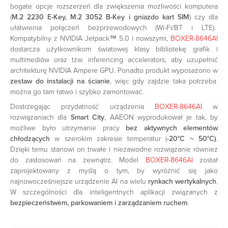
bogate opcje rozszerzeń dla zwiększenia możliwości komputera
(
M.2 2230 E-Key, M.2 3052 B-Key i gniazdo kart SIM
) czy dla
ułatwienia połączeń bezprzewodowych (Wi-Fi/BT i LTE).
Kompatybilny z NVIDIA Jetpack™ 5.0 i nowszymi,
BOXER-8646AI
dostarcza użytkownikom światowej klasy bibliotekę grafik i
multimediów oraz tzw. inferencing accelerators, aby uzupełnić
architekturę NVIDIA Ampere GPU. Ponadto produkt wyposażono w
zestaw do instalacji na ścianie
, więc gdy zajdzie taka potrzeba
można go tam łatwo i szybko zamontować.
Dostrzegając przydatność urządzenia
BOXER-8646AI
w
rozwiązaniach dla
Smart City
, AAEON wyprodukował je tak, by
możliwe było utrzymanie pracy
bez aktywnych elementów
chłodzących
w szerokim zakresie temperatur (
-20°C ~ 50°C)
.
Dzięki temu stanowi on trwałe i niezawodne rozwiązanie również
do zastosowań na zewnątrz. Model
BOXER-8646AI
został
zaprojektowany z myślą o tym, by wyróżnić się jako
najnowocześniejsze urządzenie AI na wielu
rynkach wertykalnych
.
W szczególności dla inteligentnych aplikacji związanych z
bezpieczeństwem, parkowaniem i zarządzaniem ruchem
.