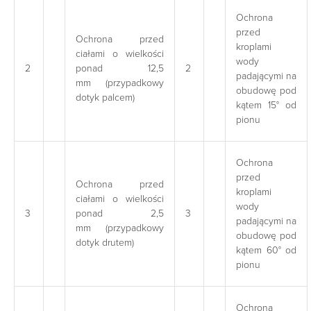
Ochrona
przed
Ochrona przed
kroplami
ciałami o wielkości
wody
2
ponad 12,5
2
padającymi na
mm (przypadkowy
obudowę pod
dotyk palcem)
kątem 15° od
pionu
Ochrona
przed
Ochrona przed
kroplami
ciałami o wielkości
wody
3
ponad 2,5
3
padającymi na
mm (przypadkowy
obudowę pod
dotyk drutem)
kątem 60° od
pionu
Ochrona