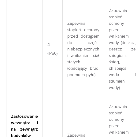
Zapewnia
stopień
Zapewnia
ochrony
stopień ochrony
przed
przed dostępem
wnikaniem
do części
wody (deszcz,
4
niebezpiecznych
deszcz ze
(IP66)
i wnikaniem ciał
śniegiem,
stałych
śnieg,
(opadający brud,
chlapiąca
podmuch pyłu)
woda i
strumień
wody)
Zapewnia
stopień
Zastosowanie
ochrony
wewnątrz i
przed
na zewnątrz
wnikaniem
Zapewnia
budynków