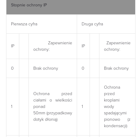
Stopnie ochrony IP
Pierwsza cyfra
Druga cyfra
Zapewnienie
Zapewnienie
IP
IP
ochrony:
ochrony:
0
Brak ochrony
0
Brak ochrony
Ochrona
Ochrona przed
przed
ciałami o wielkości
kroplami
1
ponad
1
wody
50mm (przypadkowy
spadającymi
dotyk dłonią)
pionowo (z
kondensacji)