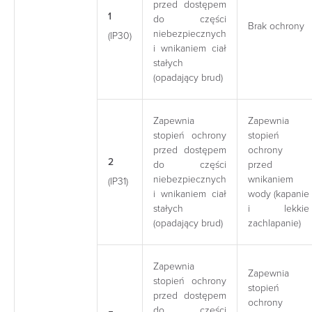
przed dostępem
1
do części
Brak ochrony
niebezpiecznych
(IP30)
i wnikaniem ciał
stałych
(opadający brud)
Zapewnia
Zapewnia
stopień ochrony
stopień
przed dostępem
ochrony
2
do części
przed
niebezpiecznych
wnikaniem
(IP31)
i wnikaniem ciał
wody (kapanie
stałych
i lekkie
(opadający brud)
zachlapanie)
Zapewnia
Zapewnia
stopień ochrony
stopień
przed dostępem
ochrony
do części