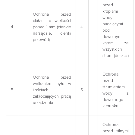
przed
kroplami
Ochrona przed
wody
ciałami o wielkości
padającymi
4
ponad 1 mm (cienkie
4
pod
narzędzie, cienki
dowolnym
przewód)
kątem, ze
wszystkich
stron (deszcz)
Ochrona
Ochrona przed
przed
wnikaniem pyłu w
strumieniem
5
ilościach
5
wody z
zakłócających pracę
dowolnego
urządzenia
kierunku
Ochrona
przed silnymi