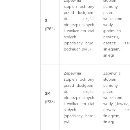
Zapewnia
stopień
stopień ochrony
ochrony
przed dostępem
przed
do części
wnikaniem
3
niebezpiecznych
wody
(IP64)
i wnikaniem ciał
(podmuch
stałych
deszczu,
(opadający brud,
deszcz ze
podmuch pyłu)
śniegiem,
śnieg)
Zapewnia
Zapewnia
stopień ochrony
stopień
przed dostępem
ochrony
do części
przed
3R
niebezpiecznych
wnikaniem
(IP33)
i wnikaniem ciał
wody (deszcz,
stałych
deszcz ze
(opadający brud,
śniegiem,
pył)
śnieg)