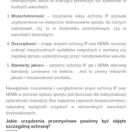
zewnętrznymi. Może to znacząco przedłużyć ich żywotność w
trudnych warunkach.
Wszechstronność
– rozumienie klasy ochrony IP pozwala
użytkownikowi na elastyczne dostosowanie sprzętu do różnych
zastosowań, czy to w środowisku przemysłowym, czy w
warunkach terenowych.
Oszczędność
– znając stopień ochrony IP oraz NEMA, możemy
uniknąć niepotrzebnych wydatków związanych z wymianą czy
naprawą sprzętu uszkodzonego przez nieodpowiednie warunki.
Standardy jakości
– zarówno ochrona IP, jak i NEMA stanowią
standardy uznawane na świecie. Jest to pewny wskaźnik
jakości i niezawodności produktu.
Niewątpliwie zrozumienie i uwzględnienie stopni ochrony IP oraz
NEMA w procesie wyboru sprzętu jest kluczowe dla maksymalizacji
opłacalności inwestycji. Bez wątpienia zapewnia bezpieczeństwo i
optymalną wydajność urządzeń w różnorodnych warunkach
środowiskowych.
Jakie urządzenia przemysłowe powinny być objęte
szczególną ochroną?