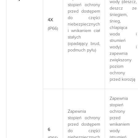
wody (deszcz,
stopień ochrony
deszcz ze
przed dostępem
śniegiem,
do części
4X
śnieg,
niebezpiecznych
chlapiąca
(IP66)
i wnikaniem ciał
woda i
stałych
strumień
(opadający brud,
wody) i
podmuch pyłu)
zapewnia
zwiększony
poziom
ochrony
przed korozją
Zapewnia
stopień
Zapewnia
ochrony
stopień ochrony
przed
przed dostępem
wnikaniem
6
do części
wody
niebezpiecznych
(strumień