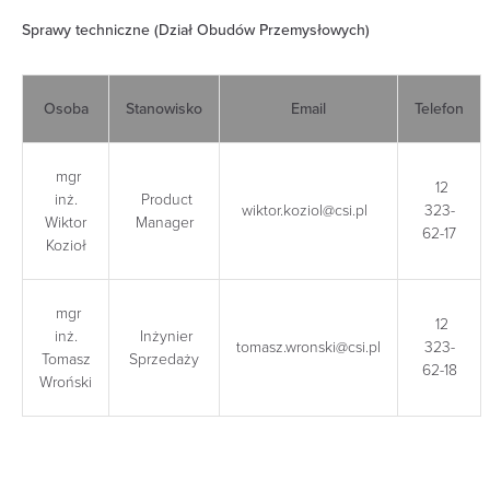
Sprawy techniczne (Dział Obudów Przemysłowych)
Osoba
Stanowisko
Email
Telefon
mgr
12
inż.
Product
wiktor.koziol@csi.pl
323-
Wiktor
Manager
62-17
Kozioł
mgr
12
inż.
Inżynier
tomasz.wronski@csi.pl
323-
Tomasz
Sprzedaży
62-18
Wroński