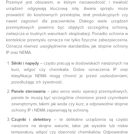
Przemysł jest obszarem, w którym niezawodność i trwałość
urządzeń odgrywają kluczową rolę. Awaria sprzętu może
prowadzić do kosztownych przestojów, strat produkcyjnych czy
nawet zagrożeń dla pracowników. Dlatego wiele urządzeń
przemysłowych powinno być objętych szczególną ochroną,
zwłaszcza w trudnych warunkach eksploatacji. Ponadto ochrona w
kontekście przemysłu oznacza nie tylko fizyczne zabezpieczenia.
Oznacza również uwzględnienie standardów, jak stopnie ochrony
IP oraz NEMA.
Silniki i napędy
– często pracują w środowiskach narażonych na
kurz, wilgoć czy chemikalia. Dobre oznaczenia IP oraz
klasyfikacja NEMA mogą chronić je przed uszkodzeniami,
przedłużając ich żywotność.
Panele sterowania
– jako serce wielu operacji przemysłowych,
panele te muszą być szczególnie chronione przed czynnikami
zewnętrznymi, takimi jak woda czy kurz, a odpowiednie stopnie
ochrony IP i NEMA zapewniają tę ochronę.
Czujniki i detektory
– te delikatne urządzenia są często
narażone na skrajne warunki, takie jak wysokie lub niskie
temperatury, wilgoć czy obecność chemikaliów. Odpowiednie