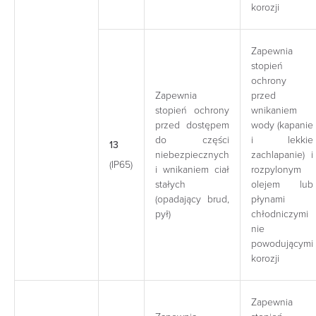
korozji
Zapewnia
stopień
ochrony
Zapewnia
przed
stopień ochrony
wnikaniem
przed dostępem
wody (kapanie
do części
i lekkie
13
niebezpiecznych
zachlapanie) i
(IP65)
i wnikaniem ciał
rozpylonym
stałych
olejem lub
(opadający brud,
płynami
pył)
chłodniczymi
nie
powodującymi
korozji
Zapewnia