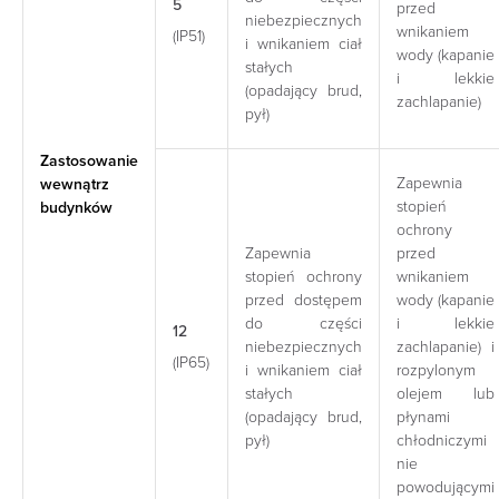
5
przed
niebezpiecznych
wnikaniem
(IP51)
i wnikaniem ciał
wody (kapanie
stałych
i lekkie
(opadający brud,
zachlapanie)
pył)
Zastosowanie
Zapewnia
wewnątrz
stopień
budynków
ochrony
Zapewnia
przed
stopień ochrony
wnikaniem
przed dostępem
wody (kapanie
do części
i lekkie
12
niebezpiecznych
zachlapanie) i
(IP65)
i wnikaniem ciał
rozpylonym
stałych
olejem lub
(opadający brud,
płynami
pył)
chłodniczymi
nie
powodującymi